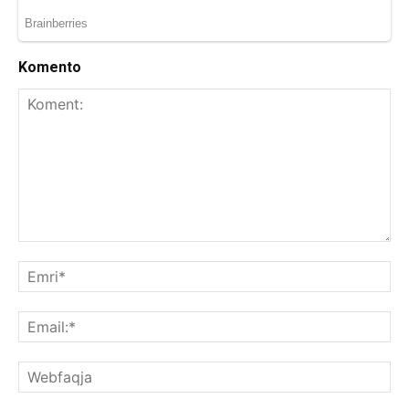
Komento
Koment:
Emr
Ema
We