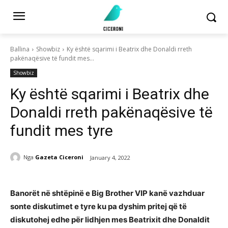
Ballina
Showbiz
Ky është sqarimi i Beatrix dhe Donaldi rreth
pakënaqësive të fundit mes...
Showbiz
Ky është sqarimi i Beatrix dhe
Donaldi rreth pakënaqësive të
fundit mes tyre
Nga
Gazeta Ciceroni
January 4, 2022
Banorët në shtëpinë e Big Brother VIP kanë vazhduar
sonte diskutimet e tyre ku pa dyshim pritej që të
diskutohej edhe për lidhjen mes Beatrixit dhe Donaldit