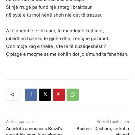
Si një rrugë pa fund një shteg i braktisur
në sytë e tu moj nënë shoh një det të trazuar.
A të dhëmbë e shkuara, të mundojnë kujtimet,
mblidhen bashkë të gjitha dhe rrënojnë gëzimet.
Ç’dhimbje kaq e thellë ,s’të lë të buzëqeshësh?
Ç’plagë e moçme as me kohën dot jo s’mund ta fshehësh.
Artikulli paraprak
Artikulli i ardhshëm
Ancelotti announces Brazil’s
Asdreni- Dashuro, se koha
squad, Neymar Jr celebrates
shkon!