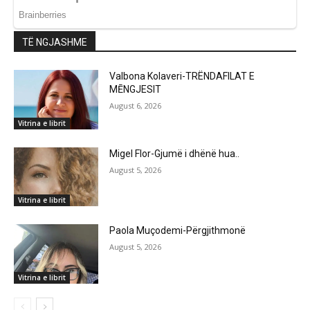
TË NGJASHME
Valbona Kolaveri-TRËNDAFILAT E
MĒNGJESIT
August 6, 2026
Vitrina e librit
Migel Flor-Gjumë i dhënë hua..
August 5, 2026
Vitrina e librit
Paola Muçodemi-Përgjithmonë
August 5, 2026
Vitrina e librit