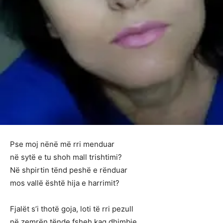
Pse moj nënë më rri menduar
në sytë e tu shoh mall trishtimi?
Në shpirtin tënd peshë e rënduar
mos vallë është hija e harrimit?
Fjalët s’i thotë goja, loti të rri pezull
në zemrën tënde fsheh kaq dhimbje.