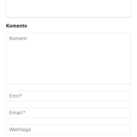
Komento
Koment:
Emr
Ema
We