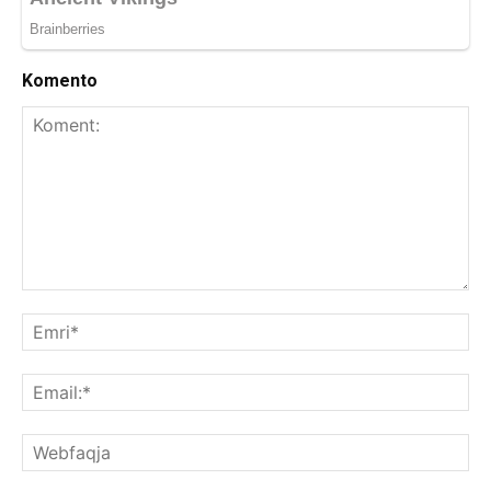
Komento
Koment:
Emr
Ema
We