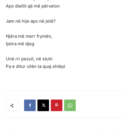
Apo diellit që më përvelon
Jam në hije apo në jetë?
Njëra më merr frymën,
tjetra më djeg
Unë rri pezull, në stuhi
Pa e ditur cilën ta quaj shtëpi