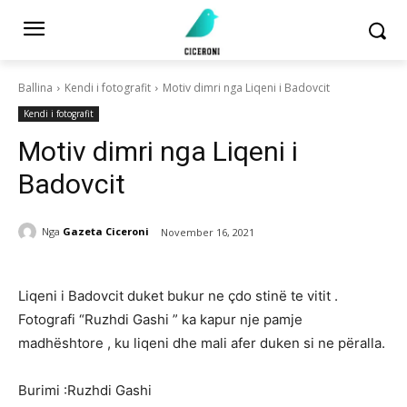
Ballina
Kendi i fotografit
Motiv dimri nga Liqeni i Badovcit
Kendi i fotografit
Motiv dimri nga Liqeni i
Badovcit
Nga
Gazeta Ciceroni
November 16, 2021
Liqeni i Badovcit duket bukur ne çdo stinë te vitit .
Fotografi “Ruzhdi Gashi ” ka kapur nje pamje
madhështore , ku liqeni dhe mali afer duken si ne përalla.
Burimi :Ruzhdi Gashi