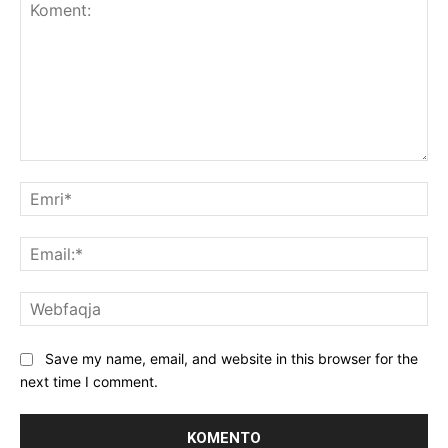
Koment:
Emr
Ema
We
Save my name, email, and website in this browser for the
next time I comment.