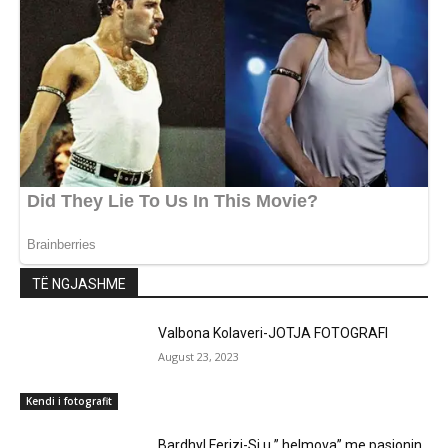
TË NGJASHME
Valbona Kolaveri-JOTJA FOTOGRAFI
August 23, 2023
Kendi i fotografit
Bardhyl Ferizi-Si u ” helmova” me pasionin