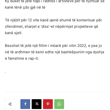
Ky duket të jetë hapi i radhës i artistëve për të njoftuar se
kanë lënë çdo gjë në të
Të njëjtit për 12 vite kanë qenë shumë të komentuar për
ofendimet, sharjet e ‘diss’-et nëpërmjet projekteve që
kanë sjell.
Besohet të jetë një fillim i mbarë për vitin 2022, e pse jo
në të ardhmen të kemi edhe një bashkëpunim nga dyshja
e famshme e rap-it.
.