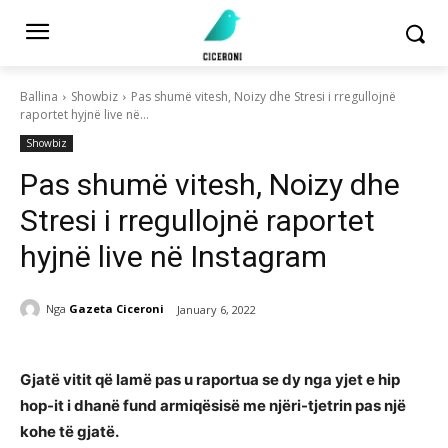
Ballina
Showbiz
Pas shumë vitesh, Noizy dhe Stresi i rregullojnë
raportet hyjnë live në...
Showbiz
Pas shumë vitesh, Noizy dhe
Stresi i rregullojnë raportet
hyjnë live në Instagram
Nga
Gazeta Ciceroni
January 6, 2022
Gjatë vitit që lamë pas u raportua se dy nga yjet e hip
hop-it i dhanë fund armiqësisë me njëri-tjetrin pas një
kohe të gjatë.