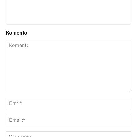
Komento
Koment:
Emr
Ema
We