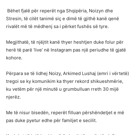
Bëhet fjalë për reperët nga Shqipëria, Noizyn dhe
Stresin, të cilët tanimë siç e dimë të gjithë kanë qenë
rivalët më të mëdhenj sa i përket fushës së tyre.
Megjithatë, të njëjtit kanë thyer heshtjen duke folur për
herë të parë ‘live’ në Instagram pas një periudhe të gjatë
kohore.
Përpara se të lidhej Noizy, Arkimed Lushaj (emri i vërtetë)
tregoi se ky komunikim ka thyer rekord shikueshmërie,
ku vetëm për një minutë u grumbulluan rreth 30 mijë
njerëz.
Me të nisur bisedën, reperët filluan përshëndetjet e më
pas duke pyetur edhe për familjet e secilit.