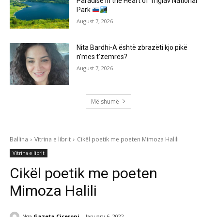
Paradise in the Heart of Triglav National
Park
August 7, 2026
Nita Bardhi-A është zbrazëti kjo pikë
n’mes t’zemrës?
August 7, 2026
Më shumë