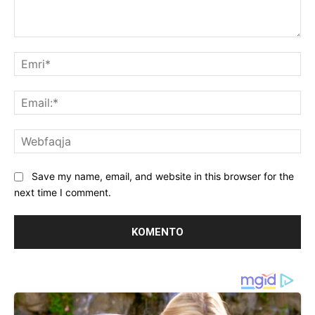
Koment:
Emr
Ema
We
Save my name, email, and website in this browser for the
next time I comment.