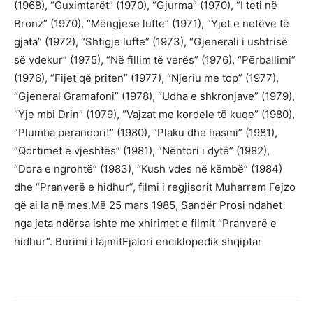
(1968), “Guximtarët” (1970), “Gjurma” (1970), “I teti në
Bronz” (1970), “Mëngjese lufte” (1971), “Yjet e netëve të
gjata” (1972), “Shtigje lufte” (1973), “Gjenerali i ushtrisë
së vdekur” (1975), “Në fillim të verës” (1976), “Përballimi”
(1976), “Fijet që priten” (1977), “Njeriu me top” (1977),
“Gjeneral Gramafoni” (1978), “Udha e shkronjave” (1979),
“Yje mbi Drin” (1979), “Vajzat me kordele të kuqe” (1980),
“Plumba perandorit” (1980), “Plaku dhe hasmi” (1981),
“Qortimet e vjeshtës” (1981), “Nëntori i dytë” (1982),
“Dora e ngrohtë” (1983), “Kush vdes në këmbë” (1984)
dhe “Pranverë e hidhur”, filmi i regjisorit Muharrem Fejzo
që ai la në mes.Më 25 mars 1985, Sandër Prosi ndahet
nga jeta ndërsa ishte me xhirimet e filmit “Pranverë e
hidhur”. Burimi i lajmitFjalori enciklopedik shqiptar