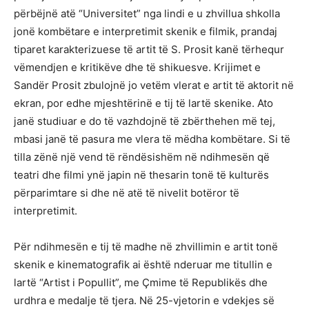
përbëjnë atë “Universitet” nga lindi e u zhvillua shkolla
jonë kombëtare e interpretimit skenik e filmik, prandaj
tiparet karakterizuese të artit të S. Prosit kanë tërhequr
vëmendjen e kritikëve dhe të shikuesve. Krijimet e
Sandër Prosit zbulojnë jo vetëm vlerat e artit të aktorit në
ekran, por edhe mjeshtërinë e tij të lartë skenike. Ato
janë studiuar e do të vazhdojnë të zbërthehen më tej,
mbasi janë të pasura me vlera të mëdha kombëtare. Si të
tilla zënë një vend të rëndësishëm në ndihmesën që
teatri dhe filmi ynë japin në thesarin tonë të kulturës
përparimtare si dhe në atë të nivelit botëror të
interpretimit.
Për ndihmesën e tij të madhe në zhvillimin e artit tonë
skenik e kinematografik ai është nderuar me titullin e
lartë “Artist i Popullit”, me Çmime të Republikës dhe
urdhra e medalje të tjera. Në 25-vjetorin e vdekjes së