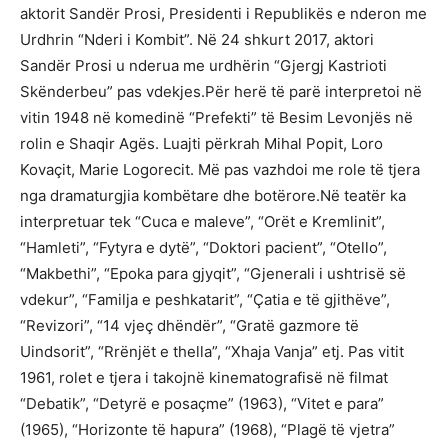
aktorit Sandër Prosi, Presidenti i Republikës e nderon me
Urdhrin “Nderi i Kombit”. Në 24 shkurt 2017, aktori
Sandër Prosi u nderua me urdhërin “Gjergj Kastrioti
Skënderbeu” pas vdekjes.Për herë të parë interpretoi në
vitin 1948 në komedinë “Prefekti” të Besim Levonjës në
rolin e Shaqir Agës. Luajti përkrah Mihal Popit, Loro
Kovaçit, Marie Logorecit. Më pas vazhdoi me role të tjera
nga dramaturgjia kombëtare dhe botërore.Në teatër ka
interpretuar tek “Cuca e maleve”, “Orët e Kremlinit”,
“Hamleti”, “Fytyra e dytë”, “Doktori pacient”, “Otello”,
“Makbethi”, “Epoka para gjyqit”, “Gjenerali i ushtrisë së
vdekur”, “Familja e peshkatarit”, “Çatia e të gjithëve”,
“Revizori”, “14 vjeç dhëndër”, “Gratë gazmore të
Uindsorit”, “Rrënjët e thella”, “Xhaja Vanja” etj. Pas vitit
1961, rolet e tjera i takojnë kinematografisë në filmat
“Debatik”, “Detyrë e posaçme” (1963), “Vitet e para”
(1965), “Horizonte të hapura” (1968), “Plagë të vjetra”