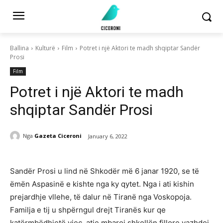
Ballina
Kulturë
Film
Potret i një Aktori te madh shqiptar Sandër
Prosi
Film
Potret i një Aktori te madh
shqiptar Sandër Prosi
Nga
Gazeta Ciceroni
January 6, 2022
Sandër Prosi u lind në Shkodër më 6 janar 1920, se të
ëmën Aspasinë e kishte nga ky qytet. Nga i ati kishin
prejardhje vllehe, të dalur në Tiranë nga Voskopoja.
Familja e tij u shpërngul drejt Tiranës kur qe
katërmbëdhjetë vjeç, atje mbaroi shkollën fillore vazhdoi