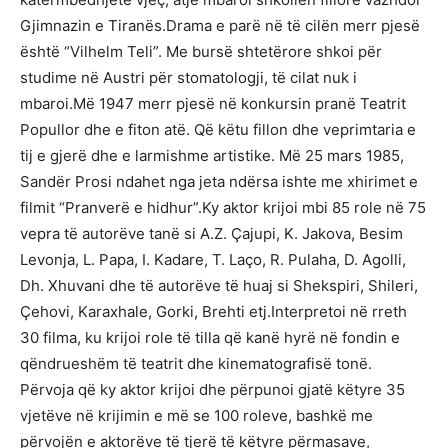
Gjimnazin e Tiranës.Drama e parë në të cilën merr pjesë
është “Vilhelm Teli”. Me bursë shtetërore shkoi për
studime në Austri për stomatologji, të cilat nuk i
mbaroi.Më 1947 merr pjesë në konkursin pranë Teatrit
Popullor dhe e fiton atë. Që këtu fillon dhe veprimtaria e
tij e gjerë dhe e larmishme artistike. Më 25 mars 1985,
Sandër Prosi ndahet nga jeta ndërsa ishte me xhirimet e
filmit “Pranverë e hidhur”.Ky aktor krijoi mbi 85 role në 75
vepra të autorëve tanë si A.Z. Çajupi, K. Jakova, Besim
Levonja, L. Papa, I. Kadare, T. Laço, R. Pulaha, D. Agolli,
Dh. Xhuvani dhe të autorëve të huaj si Shekspiri, Shileri,
Çehovi, Karaxhale, Gorki, Brehti etj.Interpretoi në rreth
30 filma, ku krijoi role të tilla që kanë hyrë në fondin e
qëndrueshëm të teatrit dhe kinematografisë tonë.
Përvoja që ky aktor krijoi dhe përpunoi gjatë këtyre 35
vjetëve në krijimin e më se 100 roleve, bashkë me
përvojën e aktorëve të tjerë të këtyre përmasave,