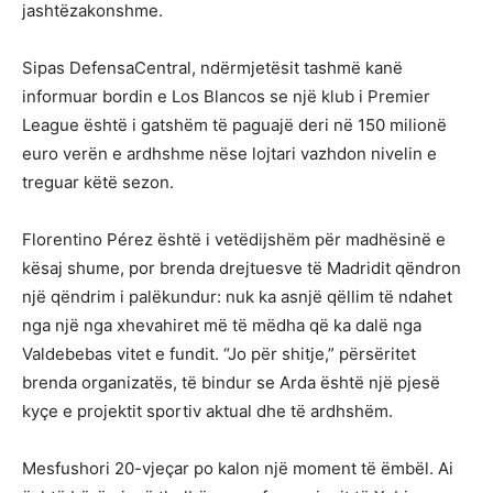
jashtëzakonshme.
Sipas DefensaCentral, ndërmjetësit tashmë kanë
informuar bordin e Los Blancos se një klub i Premier
League është i gatshëm të paguajë deri në 150 milionë
euro verën e ardhshme nëse lojtari vazhdon nivelin e
treguar këtë sezon.
Florentino Pérez është i vetëdijshëm për madhësinë e
kësaj shume, por brenda drejtuesve të Madridit qëndron
një qëndrim i palëkundur: nuk ka asnjë qëllim të ndahet
nga një nga xhevahiret më të mëdha që ka dalë nga
Valdebebas vitet e fundit. “Jo për shitje,” përsëritet
brenda organizatës, të bindur se Arda është një pjesë
kyçe e projektit sportiv aktual dhe të ardhshëm.
Mesfushori 20-vjeçar po kalon një moment të ëmbël. Ai