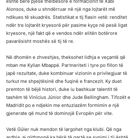
është bërë pjesë thelbësore e formacionit të Xabi
Alonsos, duke u shndërruar në një nga lojtarët më
ndikues të skuadrës. Statistikat e tij flasin vetë: renditet
ndër tre lojtarët kryesorë për pasime kyçe në pesë ligat
kryesore, një fakt që e vendos ndër elitën botërore
pavarësisht moshës së tij të re.
Në dhomën e zhveshjes, theksohet lidhja e veçantë që
mban me Kylian Mbappé. Partneriteti i tyre po fillon të
japë rezultate, duke kombinuar vizionin e privilegjuar të
turkut me shpejtësinë dhe fuqinë e francezit. Ky duet
premton të bëjë histori, duke iu bashkuar talentit të
tashëm të Vinícius Júnior dhe Jude Bellingham. Tifozët e
Madridit po e ndjekin me entuziazëm formimin e një
gjenerate që mund të dominojë Evropën për vite.
Vetë Güler nuk mendon të largohet nga klubi. Që nga
ardhja, ai gjithmonë ka bërë të qartë se synimi i tij është