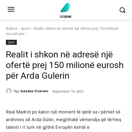
Ballina
Sport
Realit i shkon në adresë një ofertë prej 150 milionë
eurosh për...
Sport
Realit i shkon në adresë një
ofertë prej 150 milionë eurosh
për Arda Gulerin
Nga
Gazeta Ciceroni
September 16, 2025
Real Madrid po kalon një moment të qetë sa i përket së
ardhmes së Arda Güler, megjithatë vëmendja që tërheq
talenti i ri turk në gjithë Evropën është e