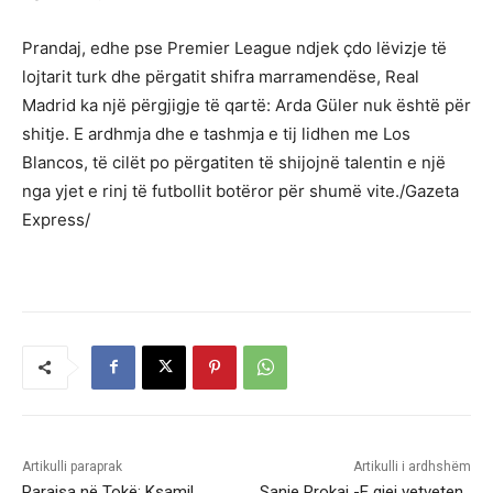
Prandaj, edhe pse Premier League ndjek çdo lëvizje të
lojtarit turk dhe përgatit shifra marramendëse, Real
Madrid ka një përgjigje të qartë: Arda Güler nuk është për
shitje. E ardhmja dhe e tashmja e tij lidhen me Los
Blancos, të cilët po përgatiten të shijojnë talentin e një
nga yjet e rinj të futbollit botëror për shumë vite./Gazeta
Express/
Artikulli paraprak
Artikulli i ardhshëm
Parajsa në Tokë: Ksamil,
Sanie Rrokaj -E gjej vetveten .