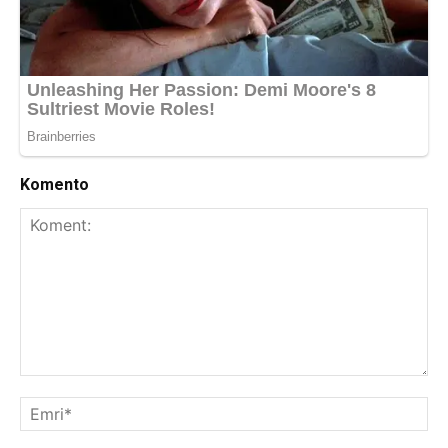
Komento
Koment:
Emr