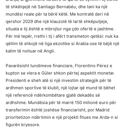
të shkëlqejë në Santiago Bernabéu, dhe tani ka një
mundësi reale për ta bërë këtë. Me kontratë deri në
qershor 2029 dhe një klauzolë të lartë shkëputjeje,
situata e tij është e mbrojtur nga çdo ofertë e jashtme.
Për më tepër, rrethi i tij i afërt transmeton qetësi: nuk ka
qëllim të shkojë në liga ekzotike si Arabia ose të bëjë një
kalim të nxituar në Angli.
Pavarësisht tundimeve financiare, Florentino Pérez e
kupton se vlera e Güler shkon përtej aspektit monetar.
Presidenti e sheh atë si një investim strategjik për të
ardhmen sportive të klubit, një lojtar që mund të bëhet
një referencë ndërkombëtare gjatë dekadës së
ardhshme. Mundësia për të marrë 150 milionë euro për
transferimin është joshëse financiarisht, por Madrid
prioritetizon ndërtimin e një projekti fitues me Arda-n si
figurën kryesore.