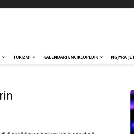
TURIZMI
KALENDARI ENCIKLOPEDIK
NGJYRA JE
rin
glisë po kërkon ndihmë pasi do të ndryshojë