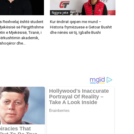
Ngjyra jete
s Rexhvelaj është student
Kur ëndrrat qepen me mund –
Mjekësisë së Përgjithshme
Historia frymëzuese e Getoar Bushit
tin e Mjekësisë, Tiranë, i
dhe nënës së tij, Igballe Bushi
përkushtimin akademik,
shoqëror dhe...