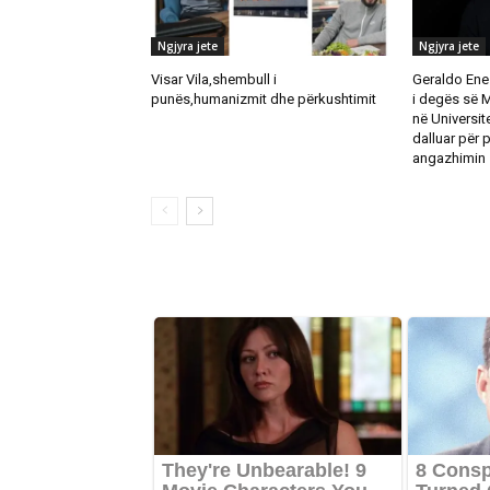
Ngjyra jete
Ngjyra jete
Visar Vila,shembull i
Geraldo Ene
punës,humanizmit dhe përkushtimit
i degës së 
në Universite
dalluar për 
angazhimin 