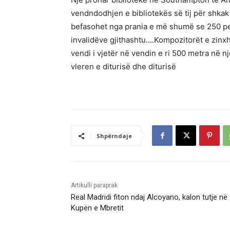
vendndodhjen e bibliotekës së tij për shkak t
befasohet nga prania e më shumë se 250 pe
invalidëve gjithashtu….Kompozitorët e zinxh
vendi i vjetër në vendin e ri 500 metra në nj
vleren e diturisë dhe diturisë
Shpërndaje
Artikulli paraprak
Real Madridi fiton ndaj Alcoyano, kalon tutje në
Kupën e Mbretit