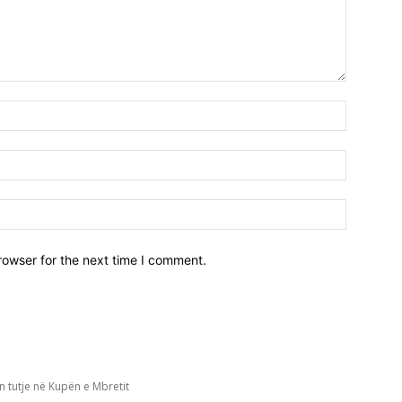
Emri*
Email:*
Webfaqja
rowser for the next time I comment.