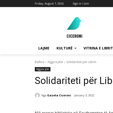
Friday, August 7, 2026
Sign in / Join
LAJME
KULTURË
VITRINA E LIBRIT
Ballina
Ngjyra jete
Solidariteti për Librin
Ngjyra jete
Solidariteti për Lib
Nga
Gazeta Ciceroni
January 5, 2022
Një pronar biblioteke në Southampton të An