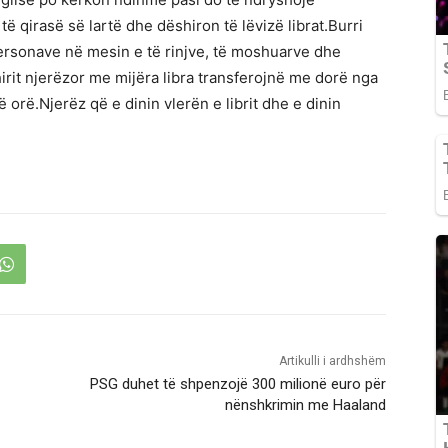
ë qirasë së lartë dhe dëshiron të lëvizë librat.Burri
rsonave në mesin e të rinjve, të moshuarve dhe
irit njerëzor me mijëra libra transferojnë me dorë nga
ë orë.Njerëz që e dinin vlerën e librit dhe e dinin
Artikulli i ardhshëm
PSG duhet të shpenzojë 300 milionë euro për
nënshkrimin me Haaland