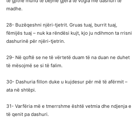
të gjithë mund të bëjmë gjëra të vogla me dashuri të
madhe.
28- Buzëqeshni njëri-tjetrit. Gruas tuaj, burrit tuaj,
fëmijës tuaj – nuk ka rëndësi kujt, kjo ju ndihmon ta rrisni
dashurinë për njëri-tjetrin.
29- Në qoftë se ne të vërtetë duam të na duan ne duhet
të mësojmë se si të falim.
30- Dashuria fillon duke u kujdesur për më të afërmit –
ata në shtëpi.
31- Varfëria më e tmerrshme është vetmia dhe ndjenja e
të qenit pa dashuri.