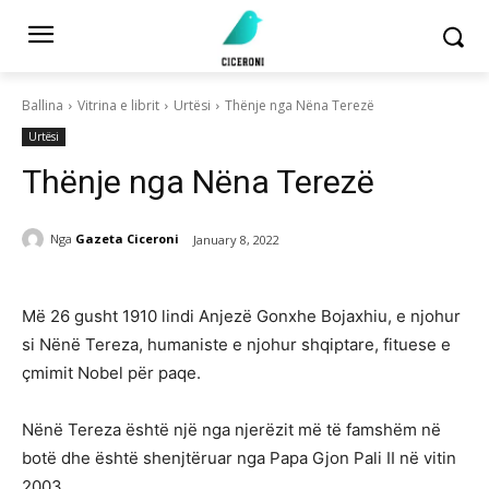
Ballina
Vitrina e librit
Urtësi
Thënje nga Nëna Terezë
Urtësi
Thënje nga Nëna Terezë
Nga
Gazeta Ciceroni
January 8, 2022
Më 26 gusht 1910 lindi Anjezë Gonxhe Bojaxhiu, e njohur
si Nënë Tereza, humaniste e njohur shqiptare, fituese e
çmimit Nobel për paqe.
Nënë Tereza është një nga njerëzit më të famshëm në
botë dhe është shenjtëruar nga Papa Gjon Pali II në vitin
2003.