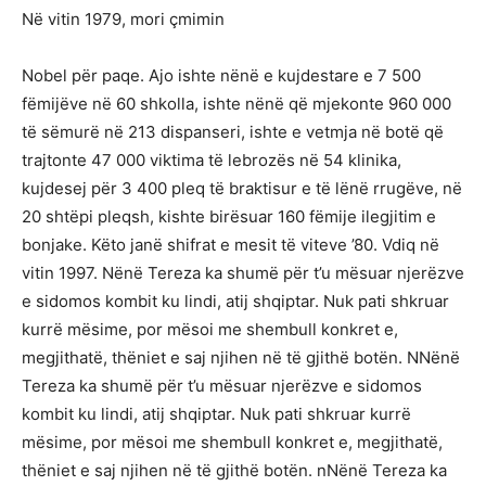
Në vitin 1979, mori çmimin
Nobel për paqe. Ajo ishte nënë e kujdestare e 7 500
fëmijëve në 60 shkolla, ishte nënë që mjekonte 960 000
të sëmurë në 213 dispanseri, ishte e vetmja në botë që
trajtonte 47 000 viktima të lebrozës në 54 klinika,
kujdesej për 3 400 pleq të braktisur e të lënë rrugëve, në
20 shtëpi pleqsh, kishte birësuar 160 fëmije ilegjitim e
bonjake. Këto janë shifrat e mesit të viteve ’80. Vdiq në
vitin 1997. Nënë Tereza ka shumë për t’u mësuar njerëzve
e sidomos kombit ku lindi, atij shqiptar. Nuk pati shkruar
kurrë mësime, por mësoi me shembull konkret e,
megjithatë, thëniet e saj njihen në të gjithë botën. NNënë
Tereza ka shumë për t’u mësuar njerëzve e sidomos
kombit ku lindi, atij shqiptar. Nuk pati shkruar kurrë
mësime, por mësoi me shembull konkret e, megjithatë,
thëniet e saj njihen në të gjithë botën. nNënë Tereza ka