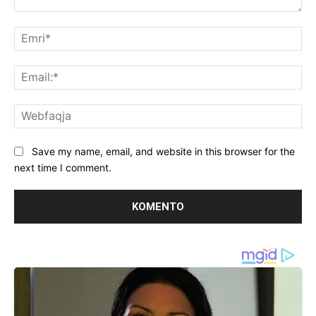
Koment:
Emr
Ema
We
Save my name, email, and website in this browser for the
next time I comment.