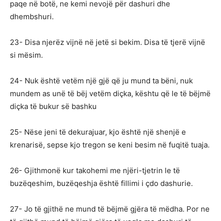
paqe në botë, ne kemi nevojë për dashuri dhe
dhembshuri.
23- Disa njerëz vijnë në jetë si bekim. Disa të tjerë vijnë
si mësim.
24- Nuk është vetëm një gjë që ju mund ta bëni, nuk
mundem as unë të bëj vetëm diçka, kështu që le të bëjmë
diçka të bukur së bashku
25- Nëse jeni të dekurajuar, kjo është një shenjë e
krenarisë, sepse kjo tregon se keni besim në fuqitë tuaja.
26- Gjithmonë kur takohemi me njëri-tjetrin le të
buzëqeshim, buzëqeshja është fillimi i çdo dashurie.
27- Jo të gjithë ne mund të bëjmë gjëra të mëdha. Por ne