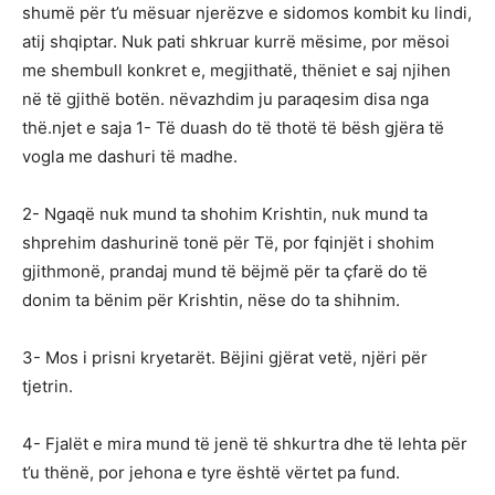
shumë për t’u mësuar njerëzve e sidomos kombit ku lindi,
atij shqiptar. Nuk pati shkruar kurrë mësime, por mësoi
me shembull konkret e, megjithatë, thëniet e saj njihen
në të gjithë botën. nëvazhdim ju paraqesim disa nga
thë.njet e saja 1- Të duash do të thotë të bësh gjëra të
vogla me dashuri të madhe.
2- Ngaqë nuk mund ta shohim Krishtin, nuk mund ta
shprehim dashurinë tonë për Të, por fqinjët i shohim
gjithmonë, prandaj mund të bëjmë për ta çfarë do të
donim ta bënim për Krishtin, nëse do ta shihnim.
3- Mos i prisni kryetarët. Bëjini gjërat vetë, njëri për
tjetrin.
4- Fjalët e mira mund të jenë të shkurtra dhe të lehta për
t’u thënë, por jehona e tyre është vërtet pa fund.