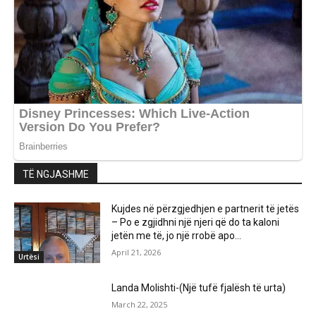
TË NGJASHME
Kujdes në përzgjedhjen e partnerit të jetës
– Po e zgjidhni një njeri që do ta kaloni
jetën me të, jo një rrobë apo...
April 21, 2026
Urtësi
Landa Molishti-(Një tufë fjalësh të urta)
March 22, 2025