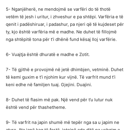
5- Nganjëherë, ne mendojmë se varfëri do të thotë
vetëm të jesh i uritur, i zhveshur e pa shtëpi. Varfëria e të
qenit i padëshiruar, i padashur, pa njeri që të kujdeset për
ty, kjo është varfëria më e madhe. Ne duhet të fillojmë
nga shtëpitë tona për t’i dhënë fund kësaj lloj varfërie.
6- Vuajtja është dhuratë e madhe e Zotit.
7- Të gjithë e provojmë në jetë dhimbjen, vetminë. Duhet
të kemi guxim e t’i njohim kur vijnë. Të varfrit mund t’i
keni edhe në familjen tuaj. Gjejini. Duajini.
8- Duhet të flasim më pak. Një vend për t’u lutur nuk
është vend për thashetheme.
9- Të varfrit na japin shumë më tepër nga sa u japim ne
atyre. Ata janë kaq të fortë, jetojnë çdo ditë pa ushqim e