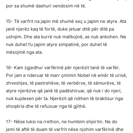
por sa shumë dashuri vendosim në të.
15- Të varfrit na japin më shumë seç u japim ne atyre. Ata
janë njerëz kaq të fortë, duke jetuar ditë për ditë pa
ushqim. Dhe ata kurrë nuk mallkojnë, as nuk ankohen. Ne
nuk duhet t’u japim atyre simpatinë, por duhet të
mësojmë nga ata.
16- Kam zgjedhur varfërinë për njerëzit tanë të varfër.
Por jam e nderuar të marr çmimin Nobel në emër të urisë,
zhveshjes, të pastrehëve, të verbërve, të sëmurëve, të
atyre njerëzve që janë të padëshiruar, që nuk i do njeri,
nuk kujdesen për ta. Njerëzit që ndihen të braktisur nga
shoqëria dhe të refuzuar nga të gjithë.
17- Nëse luksi na rrethon, ne humbim shpirtin. Ne do
jemi të aftë të duam të varfrit nëse njohim varfërinë dhe