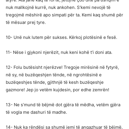
nuk mallkojnë kurrë, nuk ankohen. S’kemi nevojë të
tregojmë mëshirë apo simpati për ta. Kemi kaq shumë për
të mësuar prej tyre.
10- Unë nuk lutem për sukses. Kërkoj plotësinë e fesë.
11- Nëse i gjykoni njerëzit, nuk keni kohë t’i doni ata.
12- Folu butësisht njerëzve! Tregoje mirësinë në fytyrë,
në sy, në buzëqeshjen tënde, në ngrohtësinë e
buzëqeshjes tënde, gjithnjë të kesh buzëqeshje
gazmore! Jep jo vetëm kujdesin, por edhe zemrën!
13- Ne s’mund të bëjmë dot gjëra të mëdha, vetëm gjëra
të vogla me dashuri të madhe.
14- Nuk ka rëndësi sa shumë jemi të angazhuar të bëjmë,