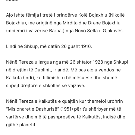
Ajo ishte fëmija i tretë i prindërve Kolë Bojaxhiu (Nikollë
Bojaxhiu), me origjinë nga Mirdita dhe Drane Bojaxhiu
(mbiemri i vajzërisë Barnaj) nga Novo Sella e Gjakovës.
Lindi në Shkup, më datën 26 gusht 1910.
Nënë Tereza u largua nga më 26 shtator 1928 nga Shkupi
në drejtim të Dublinit, Irlandë. Më pas ajo u vendos në
Kalkuta (Indi), ku fillimisht u bë mësuese dhe shumë
shpejt drejtore e shkollës së vajzave.
Nënë Tereza e Kalkutës e quajtën kur themeloi urdhrin
“Misionaret e Dashurisë” (1951) për t’u shërbyer më të
varfërve dhe më të pashpresëve të Kalkutës, Indisë dhe
gjithë planetit.