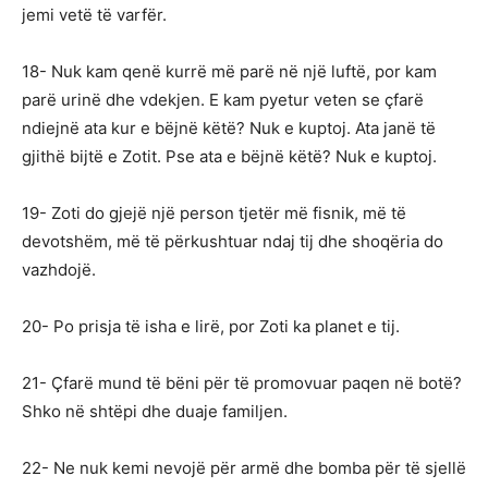
jemi vetë të varfër.
18- Nuk kam qenë kurrë më parë në një luftë, por kam
parë urinë dhe vdekjen. E kam pyetur veten se çfarë
ndiejnë ata kur e bëjnë këtë? Nuk e kuptoj. Ata janë të
gjithë bijtë e Zotit. Pse ata e bëjnë këtë? Nuk e kuptoj.
19- Zoti do gjejë një person tjetër më fisnik, më të
devotshëm, më të përkushtuar ndaj tij dhe shoqëria do
vazhdojë.
20- Po prisja të isha e lirë, por Zoti ka planet e tij.
21- Çfarë mund të bëni për të promovuar paqen në botë?
Shko në shtëpi dhe duaje familjen.
22- Ne nuk kemi nevojë për armë dhe bomba për të sjellë