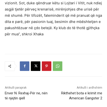
vizionit. Sot, duke qëndruar këtu si Lojtari i Vitit, nuk ndiej
asgjë tjetër përveç krenarisë, mirënjohjes dhe urisë për
më shumë. Për tifozët, faleminderit që më pranuat që nga
dita e parë, për pasionin tuaj, besimin dhe mbështetjen e
pakushtëzuar në çdo betejë. Ky klub do të thotë gjithçka
për mua”, shkroi Xhaka
Artikulli paraprak
Artikulli i ardhshëm
Enver N. Rexhaj-Për ne, nën
Rikthehet bota e krimit me
të njejtin qiell
American Gangster 2