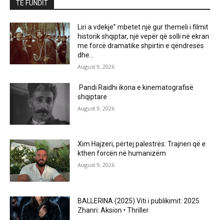
TË FUNDIT
Liri a vdekje” mbetet një gur themeli i filmit
historik shqiptar, një vepër që solli në ekran
me forcë dramatike shpirtin e qëndresës
dhe...
August 9, 2026
Pandi Raidhi ikona e kinematografisë
shqiptare
August 9, 2026
Xim Hajzeri, përtej palestrës: Trajneri që e
kthen forcën në humanizëm
August 9, 2026
BALLERINA (2025) Viti i publikimit: 2025
Zhanri: Aksion • Thriller