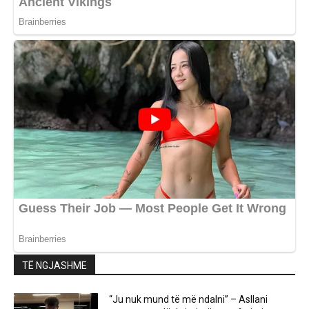
TË NGJASHME
“Ju nuk mund të më ndalni” – Asllani