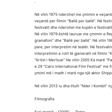
.
Në vitin 1975 nderohet me çmimin e veçantë 
veçantë per filmin “Ballë per ballë”. Në festiv
festivalit dhe nderohet me kupën e festivalit
Në vitin 1979 është lauruar me çmimin e Rep
gramafoni” dhe “Ballë per ballë”. Në vitin 1
pare, per interpretim në teatër. Në festivalin
interpretimin e rolit të gjeneralit në filmin “
“Artist i Merituar” Ne vitin 2005 Ka marë “Pal
e 29 “Cairo International Film Festival” me f
çmimi më i madh i marë nga një aktor Shqipët
Në vitin 2013 iu dha titulli “Nder i Kombit” n
Filmografia
Syri magjik – (2005) …. Petro