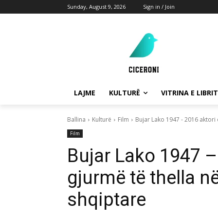
Sunday, August 9, 2026
Sign in / Join
LAJME
KULTURË
VITRINA E LIBRIT
Ballina
Kulturë
Film
Bujar Lako 1947 - 2016 aktori q
Film
Bujar Lako 1947 – 
gjurmë të thella n
shqiptare