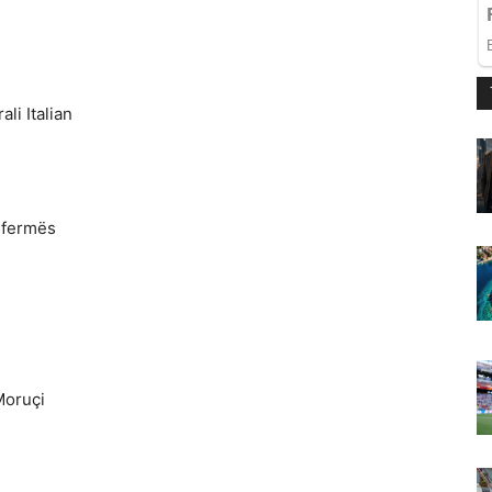
li Italian
i fermës
Moruçi