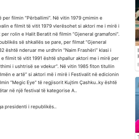
per filmin “Përballimi”. Në vitin 1979 çmimin e
alin e filmit të vitit 1979 vlerësohet si aktori me i mirë i
 per rolin e Halit Beratit në filmin “Gjeneral gramafoni”.
ublikës së shkallës se pare, per filmat “Gjeneral
982 është nderuar me urdhrin “Naim Frashëri” klasi i
 e filmit të vitit 1991 është shpallur aktori me i mirë per
Kthimi i ushtrisë se vdekur”. Në vitin 1985 fiton titullin
mën e artë” si aktori më i mirë i Festivalit në edicionin
ilmin “Megic Eye” të regjisorit Kujtim Çashku..ky është
ar në një festival të kategorise A..
ga presidenti i republikës..