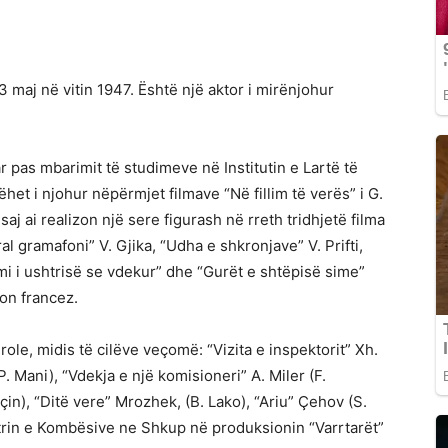
 maj në vitin 1947. Është një aktor i mirënjohur
r pas mbarimit të studimeve në Institutin e Lartë të
et i njohur nëpërmjet filmave “Në fillim të verës” i G.
saj ai realizon një sere figurash në rreth tridhjetë filma
 gramafoni” V. Gjika, “Udha e shkronjave” V. Prifti,
imi i ushtrisë se vdekur” dhe “Gurët e shtëpisë sime”
on francez.
role, midis të cilëve veçomë: “Vizita e inspektorit” Xh.
P. Mani), “Vdekja e një komisioneri” A. Miler (F.
çin), “Ditë vere” Mrozhek, (B. Lako), “Ariu” Çehov (S.
atrin e Kombësive ne Shkup në produksionin “Varrtarët”