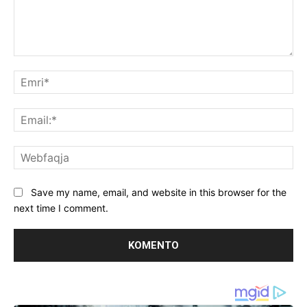
Koment:
Emr
Ema
We
Save my name, email, and website in this browser for the
next time I comment.