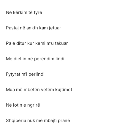
Në kërkim të tyre
Pastaj në ankth kam jetuar
Pa e ditur kur kemi m’u takuar
Me diellin në perëndim lindi
Fytyrat m’i përlindi
Mua më mbetën vetëm kujtimet
Në lotin e ngrirë
Shqipëria nuk më mbajti pranë