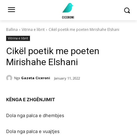
Ballina
Vitrina e librit
Cikël poetik me poeten Mirishahe Elshani
Vitrina e librit
Cikël poetik me poeten
Mirishahe Elshani
Nga
Gazeta Ciceroni
January 11, 2022
KËNGA E ZHGËNJIMIT
Dola nga palca e dhembjes
Dola nga palca e vuajtjes