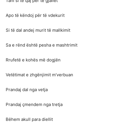
Tani si të qaj për të gjallët
Apo të këndoj për të vdekurit
Si të dal andej murit të mallkimit
Sa e rënd është pesha e mashtrimit
Rrufetë e kohës më dogjën
Vetëtimat e zhgënjimit m’verbuan
Prandaj dal nga vetja
Prandaj çmendem nga tretja
Bëhem akull para diellit