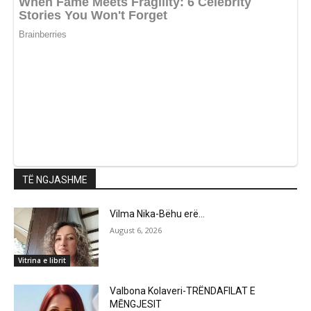
TË NGJASHME
Vilma Nika-Bëhu erë…
August 6, 2026
Vitrina e librit
Valbona Kolaveri-TRËNDAFILAT E
MĒNGJESIT