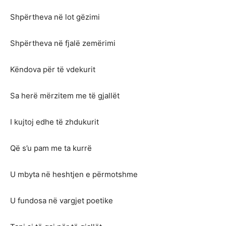
Shpërtheva në lot gëzimi
Shpërtheva në fjalë zemërimi
Këndova për të vdekurit
Sa herë mërzitem me të gjallët
I kujtoj edhe të zhdukurit
Që s’u pam me ta kurrë
U mbyta në heshtjen e përmotshme
U fundosa në vargjet poetike