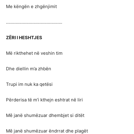
Me këngën e zhgënjimit
………………………………………..
ZËRI I HESHTJES
Më rikthehet në veshin tim
Dhe diellin m’a zhbën
Trupi im nuk ka qetësi
Përderisa të m’i kthejn eshtrat në liri
Mē janë shumëzuar dhembjet si ditët
Mē janë shumëzuar ëndrrat dhe plagët