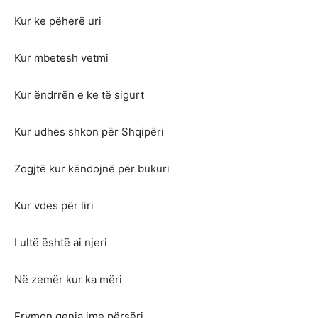
Kur ke pëherë uri
Kur mbetesh vetmi
Kur ëndrrën e ke të sigurt
Kur udhës shkon për Shqipëri
Zogjtë kur këndojnë për bukuri
Kur vdes për liri
I ultë është ai njeri
Në zemër kur ka mëri
Frymon qenia ime përsëri