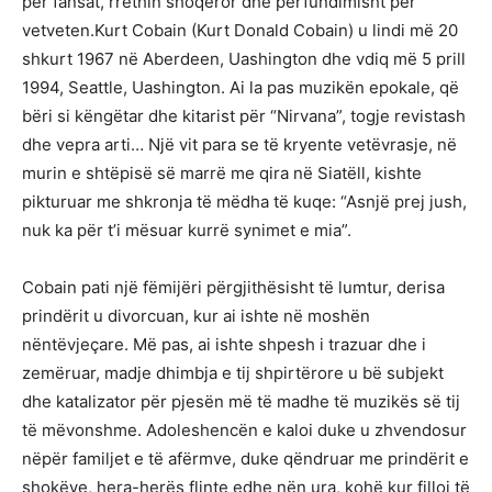
për fansat, rrethin shoqëror dhe përfundimisht për
vetveten.Kurt Cobain (Kurt Donald Cobain) u lindi më 20
shkurt 1967 në Aberdeen, Uashington dhe vdiq më 5 prill
1994, Seattle, Uashington. Ai la pas muzikën epokale, që
bëri si këngëtar dhe kitarist për “Nirvana”, togje revistash
dhe vepra arti… Një vit para se të kryente vetëvrasje, në
murin e shtëpisë së marrë me qira në Siatëll, kishte
pikturuar me shkronja të mëdha të kuqe: “Asnjë prej jush,
nuk ka për t’i mësuar kurrë synimet e mia”.
Cobain pati një fëmijëri përgjithësisht të lumtur, derisa
prindërit u divorcuan, kur ai ishte në moshën
nëntëvjeçare. Më pas, ai ishte shpesh i trazuar dhe i
zemëruar, madje dhimbja e tij shpirtërore u bë subjekt
dhe katalizator për pjesën më të madhe të muzikës së tij
të mëvonshme. Adoleshencën e kaloi duke u zhvendosur
nëpër familjet e të afërmve, duke qëndruar me prindërit e
shokëve, hera-herës flinte edhe nën ura, kohë kur filloi të