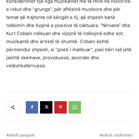
konsiderohet një nga muzikantët më të mirë në historinë
e rokut dhe “grunge”, për aftësinë muzikore dhe për
temat që trajtonte në këngët e tij, që shpesh kanë
ndikimin dhe fuqinë e poezive të caktuara. “Nirvana” dhe
Kurt Cobain ndikuan dhe vijojnë të ndikojnë edhe sot,
muzikantë dhe artistë të shumtë. Cobain është
përmendur shpesh, si “poeti i mallkuar”, pasi bëri një jetë
jashtë skemave, provokuese, asociale dhe
vetëshkatërruese.
Artikulli paraprak
Artikulli i ardhshëm