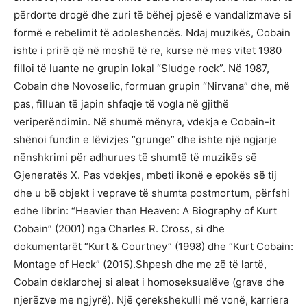
përdorte drogë dhe zuri të bëhej pjesë e vandalizmave si
formë e rebelimit të adoleshencës. Ndaj muzikës, Cobain
ishte i prirë që në moshë të re, kurse në mes vitet 1980
filloi të luante ne grupin lokal “Sludge rock”. Në 1987,
Cobain dhe Novoselic, formuan grupin “Nirvana” dhe, më
pas, filluan të japin shfaqje të vogla në gjithë
veriperëndimin. Në shumë mënyra, vdekja e Cobain-it
shënoi fundin e lëvizjes “grunge” dhe ishte një ngjarje
nënshkrimi për adhurues të shumtë të muzikës së
Gjeneratës X. Pas vdekjes, mbeti ikonë e epokës së tij
dhe u bë objekt i veprave të shumta postmortum, përfshi
edhe librin: “Heavier than Heaven: A Biography of Kurt
Cobain” (2001) nga Charles R. Cross, si dhe
dokumentarët “Kurt & Courtney” (1998) dhe “Kurt Cobain:
Montage of Heck” (2015).Shpesh dhe me zë të lartë,
Cobain deklarohej si aleat i homoseksualëve (grave dhe
njerëzve me ngjyrë). Një çerekshekulli më vonë, karriera