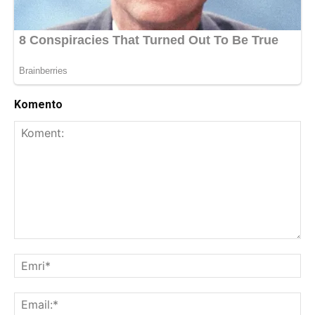
Komento
Koment:
Emr
Ema