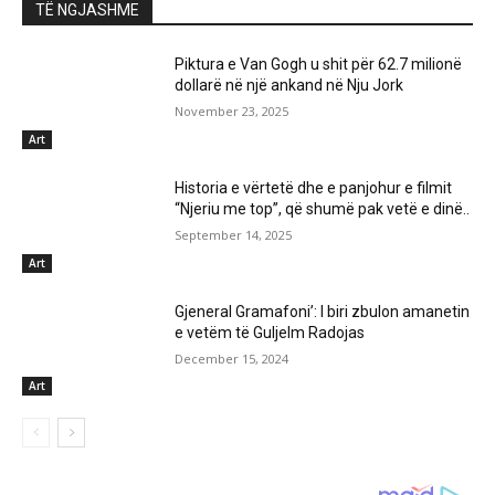
TË NGJASHME
Piktura e Van Gogh u shit për 62.7 milionë
dollarë në një ankand në Nju Jork
November 23, 2025
Art
Historia e vërtetë dhe e panjohur e filmit
“Njeriu me top”, që shumë pak vetë e dinë..
September 14, 2025
Art
Gjeneral Gramafoni’: I biri zbulon amanetin
e vetëm të Guljelm Radojas
December 15, 2024
Art