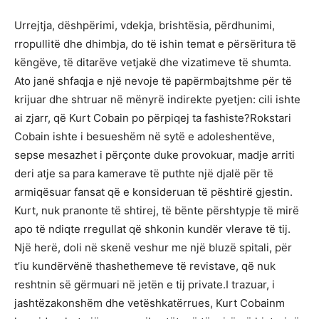
Urrejtja, dëshpërimi, vdekja, brishtësia, përdhunimi,
rropullitë dhe dhimbja, do të ishin temat e përsëritura të
këngëve, të ditarëve vetjakë dhe vizatimeve të shumta.
Ato janë shfaqja e një nevoje të papërmbajtshme për të
krijuar dhe shtruar në mënyrë indirekte pyetjen: cili ishte
ai zjarr, që Kurt Cobain po përpiqej ta fashiste?Rokstari
Cobain ishte i besueshëm në sytë e adoleshentëve,
sepse mesazhet i përçonte duke provokuar, madje arriti
deri atje sa para kamerave të puthte një djalë për të
armiqësuar fansat që e konsideruan të pështirë gjestin.
Kurt, nuk pranonte të shtirej, të bënte përshtypje të mirë
apo të ndiqte rregullat që shkonin kundër vlerave të tij.
Një herë, doli në skenë veshur me një bluzë spitali, për
t’iu kundërvënë thashethemeve të revistave, që nuk
reshtnin së gërmuari në jetën e tij private.I trazuar, i
jashtëzakonshëm dhe vetëshkatërrues, Kurt Cobainm