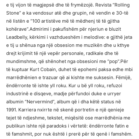
e tij vijon të magjepsë dhe të frymëzojë. Revista “Rolling
Stone” e ka vendosur atë dhe grupin, në vendin e 30-të
në listën e “100 artistëve më të mëdhenj të të gjitha
kohërave”.Admirimi i pakufishëm për njeriun e bluzit
Leadbelly, kërkimi i vazhdueshëm i melodive: e gjithë jeta
e tij u shënua nga një obsesion me muzikën dhe u kthye
drejt krijimit të një vepër personale, radikale dhe të
mundimshme, që shënohet nga obsesioni me “pop”.Për
të kuptuar Kurt Cobain, duhet të epohemi paksa edhe mbi
marrëdhënien e trazuar që ai kishte me suksesin. Fëmijë,
ëndërronte të ishte yll roku. Kur u bë yll roku, refuzoi
industrinë e disqeve, madje përfundoi duke e urryer
albumin “Nervermind”, album që i dha këtë status në
1991. Karriera nxirrte në skenë portretin e një qenieje
tejet të ndjeshme, tekstet, miqësitë ose marrëdhënia me
publikun ishte një paradoks i vërtetë: ëndërronte fatin e
të famshmit, por nuk është i prerë për të qenë i famshëm.