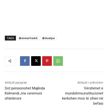
TAGS
@anwarhadid
@dualipa
Artikulli paraprak
Artikulli i ardhshëm
Sot pensionohet Majlinda
Vërshimet e
Kelmendi ,​me ceremoni
mundshme,institucionet
shtetërore
kerkohen mos të zihen në
befasi