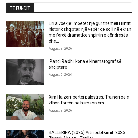
TË FUNDIT
Liri a vdekje” mbetet një gur themeli i filmit
historik shqiptar, një vepër që solli në ekran
me forcë dramatike shpirtin e qëndresës
dhe...
August 9, 2026
Pandi Raidhi ikona e kinematografisë
shqiptare
August 9, 2026
Xim Hajzeri, përtej palestrës: Trajneri që e
kthen forcën në humanizëm
August 9, 2026
BALLERINA (2025) Viti i publikimit: 2025