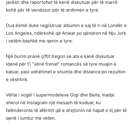
javësh dhe raportohet të kenë diskutuar për të marrë
kohë për të vendosur për të ardhmen e tyre.
Dua është duke regjistruar albumin e saj të ri në Londër e
Los Angeles, ndërkohë që Anwar po qëndron në Nju Jork
i vetëm bashkë me qenin e tyre.
Një burim pranë çiftit tregon se ata e kanë diskutuar
idenë për t’i “vënë frenat” romancës së tyre muajin e
kaluar, pasi udhëtimet e shumta dhe distanca po rezulton
e vështirë.
Vëllai i vogël i supermodeleve Gigi dhe Bella, madje
shkroi në Instagram një mesazh të koduar, ku
falënderonte të afërmit që e drejtonin në hapat e tij për të
qenë i lumtur me veten.