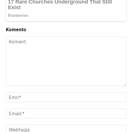
Komento
Koment:
Emr
Ema
We