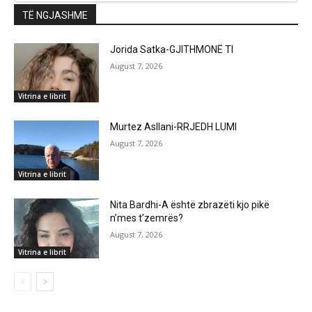
TË NGJASHME
Jorida Satka-GJITHMONË TI
August 7, 2026
Vitrina e librit
Murtez Asllani-RRJEDH LUMI
August 7, 2026
Vitrina e librit
Nita Bardhi-A është zbrazëti kjo pikë
n’mes t’zemrës?
August 7, 2026
Vitrina e librit