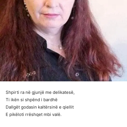
Shpirti ra në gjunjë me delikatesë,
Ti ikën si shpënd i bardhë
Dallgët godasin kaltërsinë e qiellit
E pikëloti rrëshqet mbi valё.