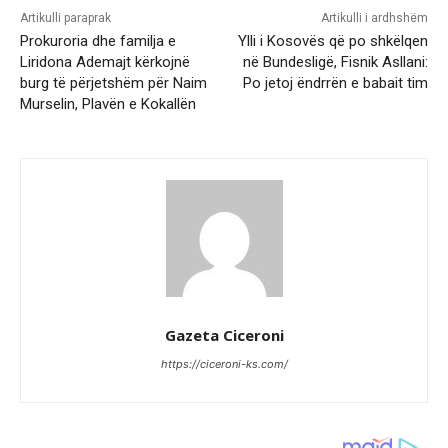
Artikulli paraprak
Artikulli i ardhshëm
Prokuroria dhe familja e
Ylli i Kosovës që po shkëlqen
Liridona Ademajt kërkojnë
në Bundesligë, Fisnik Asllani:
burg të përjetshëm për Naim
Po jetoj ëndrrën e babait tim
Murselin, Plavën e Kokallën
Gazeta Ciceroni
https://ciceroni-ks.com/