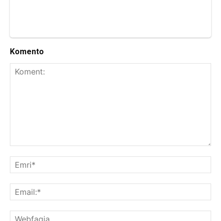
Komento
Koment:
Emr
Ema
We