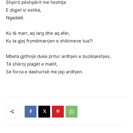
Shpirti pëshpërit me heshtje
E digjet si eshka,
Ngadalë.
Ku të marr, aq larg dhe aq afer,
Ku ta gjej frymëmarrjen e shikimeve tua?!
Mbeta gjithnjë duke pritur ardhjen e buzëqeshjes,
Të shëroj plagët e mallit,
Se forca e dashurisë me jep ardhjen.