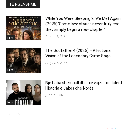
TË NGJASHME
While You Were Sleeping 2: We Met Again
(2026)”Some love stories never truly end…
they simply begin a new chapter.”
August 6, 2026
Film
The Godfather 4 (2026) – A Fictional
Vision of the Legendary Crime Saga
August 5, 2026
Film
Një baba shembull dhe një vajzë me talent:
Historia e Jakos dhe Norës
June 23, 2026
Film