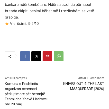
bankare ndërkombëtare. Ndërsa tradhtia përhapet
brenda ekipit, besimi bëhet më i rrezikshëm se vetë
grabitja.
Vlerësimi: 9.5/10
Artikulli paraprak
Artikulli i ardhshëm
Komuna e Prishtinës
KNIVES OUT 4: THE LAST
organizon ceremoni
MASQUERADE (2026)
përkujtimore për heronjtë
Fehmi dhe Xhevë Lladrovci
më 28 maj