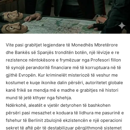
Vite pasi grabitjet legjendare të Monedhës Mbretërore
dhe Bankës së Spanjës tronditën botën, një lëvizje e re
rezistence nëntokësore e frymëzuar nga Profesori fillon
të synojë perandoritë financiare më të korruptuara në të
gjithë Evropën. Kur kriminelët misteriozë të veshur me
kostumet e kuqe ikonike dalin përsëri, autoritetet globale
kanë frikë se mendja më e madhe e grabitjes në histori
mund të jetë kthyer nga fshehja.
Ndërkohë, aleatët e vjetër detyrohen të bashkohen
përsëri pasi mesazhet e koduara të lidhura me pasurinë e
fshehur të Berlinit zbulojnë ekzistencën e një operacioni
sekret të aftë për të destabilizuar përgjithmonë sistemet