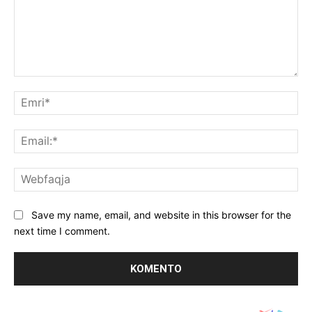
Koment:
Emr
Ema
We
Save my name, email, and website in this browser for the
next time I comment.