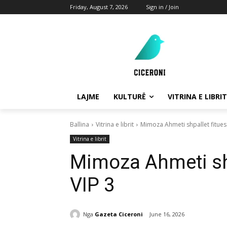
Friday, August 7, 2026
Sign in / Join
LAJME
KULTURË
VITRINA E LIBRIT
Ballina
Vitrina e librit
Mimoza Ahmeti shpallet fitues
Vitrina e librit
Mimoza Ahmeti shp
VIP 3
Nga
Gazeta Ciceroni
June 16, 2026