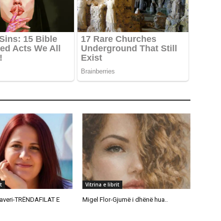
t
Vitrina e librit
averi-TRËNDAFILAT E
Migel Flor-Gjumë i dhënë hua..