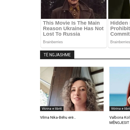
TË NGJASHME
Vitrina e librit
Vitrina e libri
Vilma Nika-Bëhu erë…
Valbona Kol
MĒNGJESIT