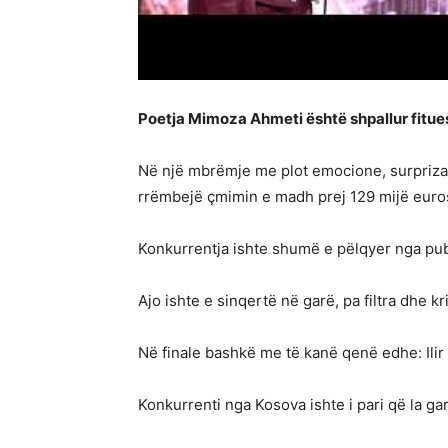
Poetja Mimoza Ahmeti është shpallur fituese
Në një mbrëmje me plot emocione, surpriza 
rrëmbejë çmimin e madh prej 129 mijë euro
Konkurrentja ishte shumë e pëlqyer nga publiku
Ajo ishte e sinqertë në garë, pa filtra dhe k
Në finale bashkë me të kanë qenë edhe: Ilir 
Konkurrenti nga Kosova ishte i pari që la garë