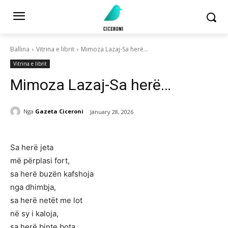
Ballina
Vitrina e librit
Mimoza Lazaj-Sa herë…
Vitrina e librit
Mimoza Lazaj-Sa herë…
Nga
Gazeta Ciceroni
January 28, 2026
Sa herë jeta
më përplasi fort,
sa herë buzën kafshoja
nga dhimbja,
sa herë netët me lot
në sy i kaloja,
sa herë binte bota,