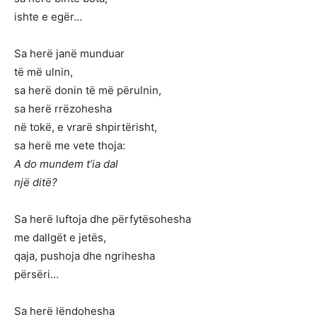
ishte e egër…
Sa herë janë munduar
të më ulnin,
sa herë donin të më përulnin,
sa herë rrëzohesha
në tokë, e vrarë shpirtërisht,
sa herë me vete thoja:
A do mundem t’ia dal
një ditë?
Sa herë luftoja dhe përfytësohesha
me dallgët e jetës,
qaja, pushoja dhe ngrihesha
përsëri…
Sa herë lëndohesha