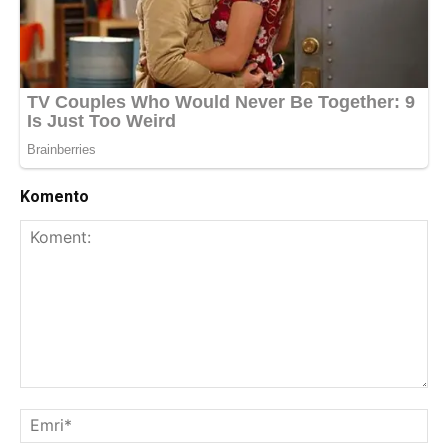
Komento
Koment:
Emr