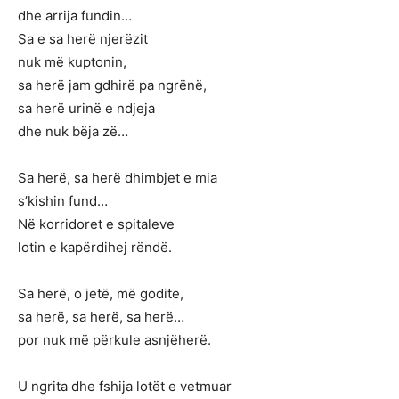
dhe arrija fundin…
Sa e sa herë njerëzit
nuk më kuptonin,
sa herë jam gdhirë pa ngrënë,
sa herë urinë e ndjeja
dhe nuk bëja zë…
Sa herë, sa herë dhimbjet e mia
s’kishin fund…
Në korridoret e spitaleve
lotin e kapërdihej rëndë.
Sa herë, o jetë, më godite,
sa herë, sa herë, sa herë…
por nuk më përkule asnjëherë.
U ngrita dhe fshija lotët e vetmuar