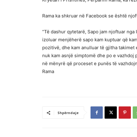
Rama ka shkruar në Facebook se është njof
“Të dashur qytetarë, Sapo jam njoftuar nga
izoluar menjëherë sapo kam kuptuar që kam 
pozitivë, dhe kam anulluar të gjitha takim
nuk kam asnjë simptomë dhe po e vazhdoj p
në mënyrë që proceset e punës të vazhdojnë
Rama
Shpërndaje