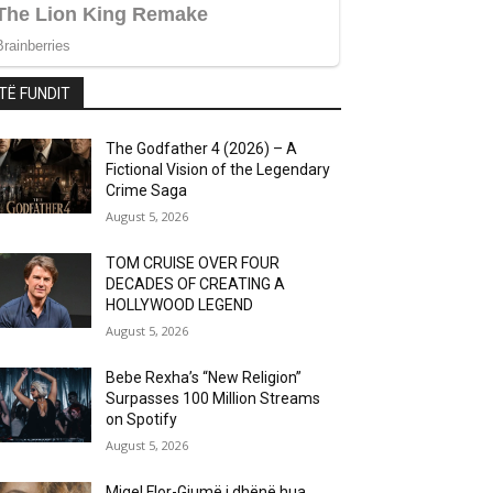
TË FUNDIT
The Godfather 4 (2026) – A
Fictional Vision of the Legendary
Crime Saga
August 5, 2026
TOM CRUISE OVER FOUR
DECADES OF CREATING A
HOLLYWOOD LEGEND
August 5, 2026
Bebe Rexha’s “New Religion”
Surpasses 100 Million Streams
on Spotify
August 5, 2026
Migel Flor-Gjumë i dhënë hua..