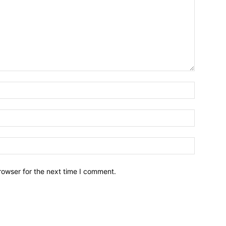
Emri*
Email:*
Webfaqja
rowser for the next time I comment.