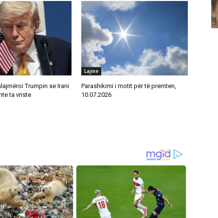
Lajme
alajmëroi Trumpin se Irani
Parashikimi i motit për të premten,
te ta vriste
10.07.2026