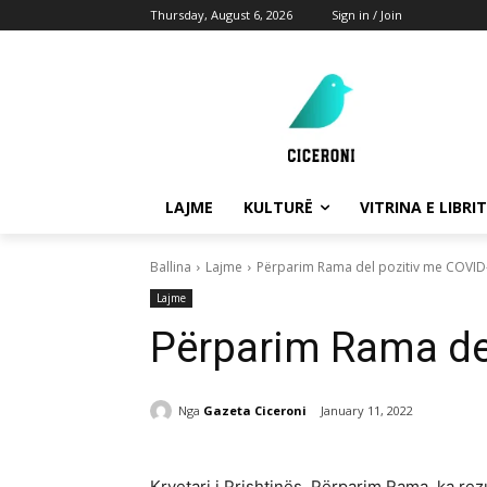
Thursday, August 6, 2026
Sign in / Join
LAJME
KULTURË
VITRINA E LIBRIT
Ballina
Lajme
Përparim Rama del pozitiv me COVID
Lajme
Përparim Rama de
Nga
Gazeta Ciceroni
January 11, 2022
Kryetari i Prishtinës, Përparim Rama, ka re