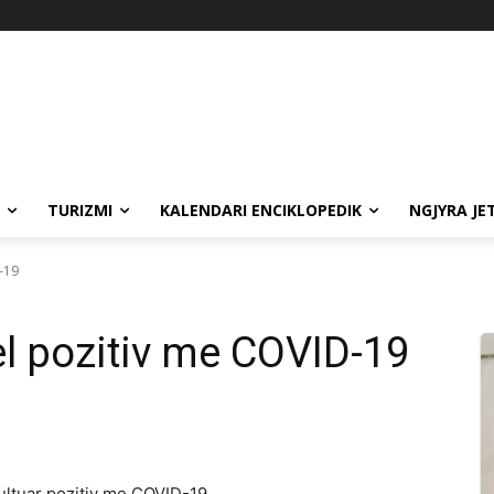
TURIZMI
KALENDARI ENCIKLOPEDIK
NGJYRA JE
-19
l pozitiv me COVID-19
zultuar pozitiv me COVID-19.