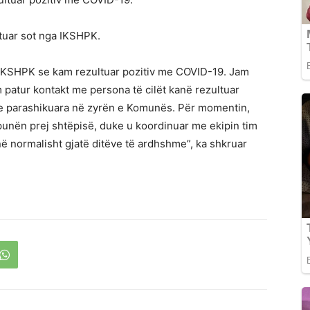
tuar sot nga IKSHPK.
 IKSHPK se kam rezultuar pozitiv me COVID-19. Jam
patur kontakt me persona të cilët kanë rezultuar
et e parashikuara në zyrën e Komunës. Për momentin,
unën prej shtëpisë, duke u koordinuar me ekipin tim
 normalisht gjatë ditëve të ardhshme”, ka shkruar