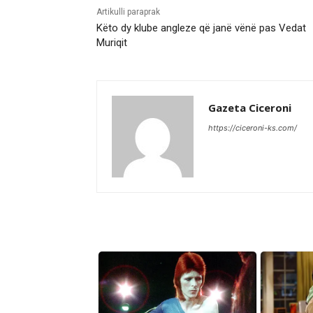
Artikulli paraprak
Këto dy klube angleze që janë vënë pas Vedat
Muriqit
Gazeta Ciceroni
https://ciceroni-ks.com/