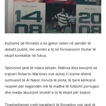
Kujtojmë që Ronaldo e ka gjetur veten në qendër të
debatit publik, me vendin e tij në formacionin titullar të
ekipit kombëtar në fokus.
Opinionet janë të ndara ashpër. Ndërsa disa besojnë se
trajneri Roberto Martinez nuk duhej t’i kishte dhënë
sulmuesit të Al Nassr minuta të plota, të tjerë kërkojnë
respekt për legjendën më të madhe të futbollit portugez
dhe madje akuzojnë shokët e tij të ekipit për bojkot.
Thashethemet rreth karakterit të Ronaldos nuk janë të