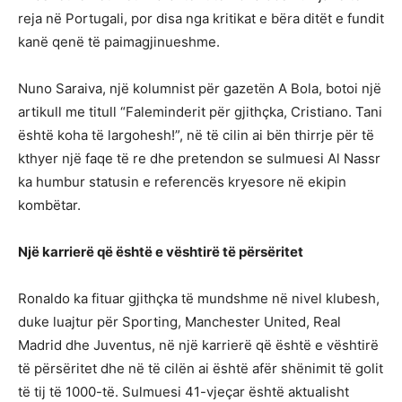
reja në Portugali, por disa nga kritikat e bëra ditët e fundit
kanë qenë të paimagjinueshme.
Nuno Saraiva, një kolumnist për gazetën A Bola, botoi një
artikull me titull “Faleminderit për gjithçka, Cristiano. Tani
është koha të largohesh!”, në të cilin ai bën thirrje për të
kthyer një faqe të re dhe pretendon se sulmuesi Al Nassr
ka humbur statusin e referencës kryesore në ekipin
kombëtar.
Një karrierë që është e vështirë të përsëritet
Ronaldo ka fituar gjithçka të mundshme në nivel klubesh,
duke luajtur për Sporting, Manchester United, Real
Madrid dhe Juventus, në një karrierë që është e vështirë
të përsëritet dhe në të cilën ai është afër shënimit të golit
të tij të 1000-të. Sulmuesi 41-vjeçar është aktualisht