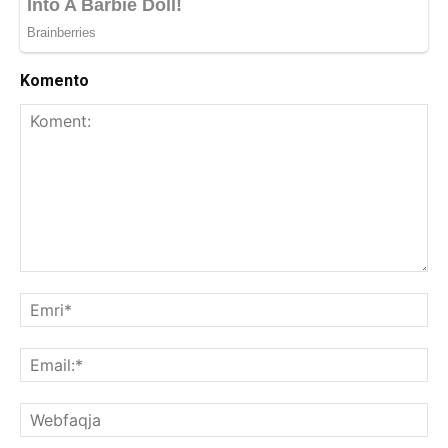
Komento
Koment:
Emr
Ema
We