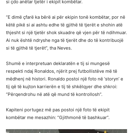
si çdo anëtar tjetër i ekipit kombëtar.
“E dimë çfarë ka bërë ai për ekipin tonë kombëtar, por në
këtë pikë si ai ashtu edhe të gjithë të tjerët e shohin atë
thjesht si një tjetër shok skuadre që vjen për të ndihmuar.
Ai nuk është ndryshe nga të tjerët dhe do të kontribuojë
si të gjithë të tjerët”, tha Neves.
Shumë e interpretuan deklaratën e tij si mungesë
respekti ndaj Ronaldos, njërit prej futbollistëve më të
mëdhenj në histori. Ronaldo postoi një foto në ‘storyn’ e
tij që të kujton karrierën e tij të shkëlqyer dhe shkroi:
“Përqendrohu në atë që mund të kontrollosh”.
Kapiteni portugez më pas postoi një foto të ekipit
kombëtar me mesazhin: “Gjithmonë të bashkuar”.