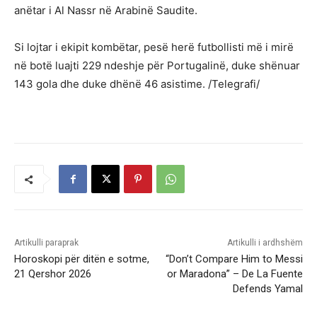
anëtar i Al Nassr në Arabinë Saudite.
Si lojtar i ekipit kombëtar, pesë herë futbollisti më i mirë
në botë luajti 229 ndeshje për Portugalinë, duke shënuar
143 gola dhe duke dhënë 46 asistime. /Telegrafi/
Artikulli paraprak
Artikulli i ardhshëm
Horoskopi për ditën e sotme,
“Don’t Compare Him to Messi
21 Qershor 2026
or Maradona” – De La Fuente
Defends Yamal