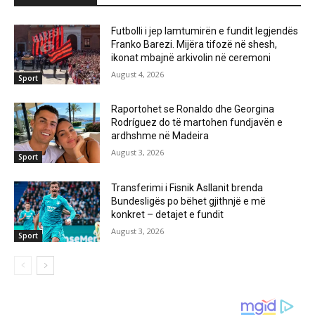
Futbolli i jep lamtumirën e fundit legjendës
Franko Barezi. Mijëra tifozë në shesh,
ikonat mbajnë arkivolin në ceremoni
August 4, 2026
Sport
Raportohet se Ronaldo dhe Georgina
Rodríguez do të martohen fundjavën e
ardhshme në Madeira
August 3, 2026
Sport
Transferimi i Fisnik Asllanit brenda
Bundesligës po bëhet gjithnjë e më
konkret – detajet e fundit
August 3, 2026
Sport