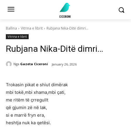
Ballina
Vitrina e librit
Rubjana Nika-Ditë dimri...
Vitrina e librit
Rubjana Nika-Ditë dimri…
Nga
Gazeta Ciceroni
January 26, 2026
Trokasin pikat e shiut dimërak
mbi tokë,mbi xhama,mbi çati,
me ritëm të çrregullt
që gjumin zë në lak,
si e marrë fryn era,
heshtja nuk ka qetësi.