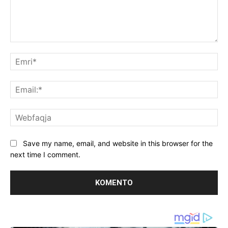
Koment:
Emr
Ema
We
Save my name, email, and website in this browser for the
next time I comment.