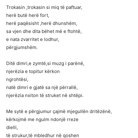
Trokasin ,trokasin si miq të paftuar,
herë butë herë fort,
herë paqësisht ,herë dhunshëm,
sa vjen dhe dita bëhet më e ftohtë,
e nata zvarritet e lodhur,
përgjumshëm.
Ditë dimri,e zymtë,si muzg i parënë,
njerëzia e topitur kërkon
ngrohtësi,
natë dimri e gjatë sa një përrallë,
njerëzia nxiton të struket në shtëpi.
Me sytë e përgjumur çajmë mjegullën dritëzënë,
kërkojmë me ngulm ndonjë rreze
dielli,
të strukur,të mbledhur në qoshen