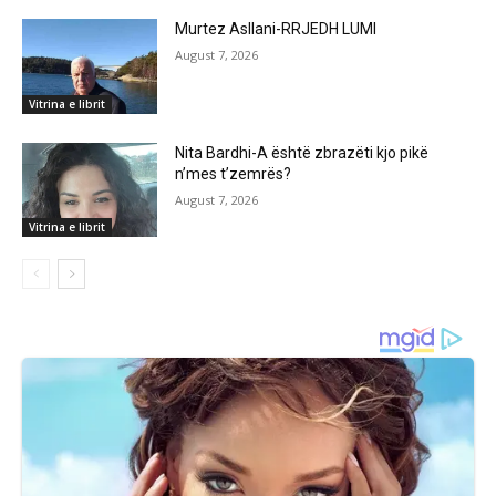
Murtez Asllani-RRJEDH LUMI
August 7, 2026
Vitrina e librit
Nita Bardhi-A është zbrazëti kjo pikë
n’mes t’zemrës?
August 7, 2026
Vitrina e librit