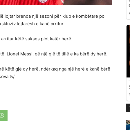
ë lojtar brenda një sezoni për klub e kombëtare po
skluziv lojtarësh e kanë arritur.
arritur këtë sukses plot katër herë.
, Lionel Messi, që një gjë të tillë e ka bërë dy herë.
ërë këtë gjë dy herë, ndërkaq nga një herë e kanë bërë
ova.tv/