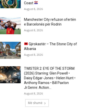
Coast
August 8, 2026
Manchester City refuzon ofertën
e Barcelonës për Rodrin
August 8, 2026
Gjirokastër – The Stone City of
Albania
August 8, 2026
TWISTER 2: EYE OF THE STORM
(2026) Starring: Glen Powell •
Daisy Edgar-Jones • Helen Hunt •
Anthony Ramos • Bill Paxton
Jr.Genre: Action...
August 8, 2026
Më shumë