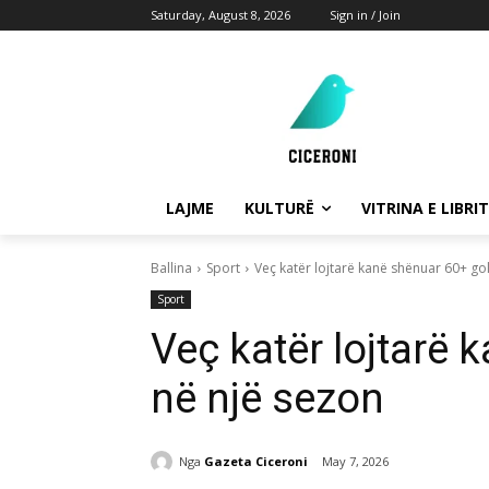
Saturday, August 8, 2026
Sign in / Join
LAJME
KULTURË
VITRINA E LIBRIT
Ballina
Sport
Veç katër lojtarë kanë shënuar 60+ go
Sport
Veç katër lojtarë 
në një sezon
Nga
Gazeta Ciceroni
May 7, 2026