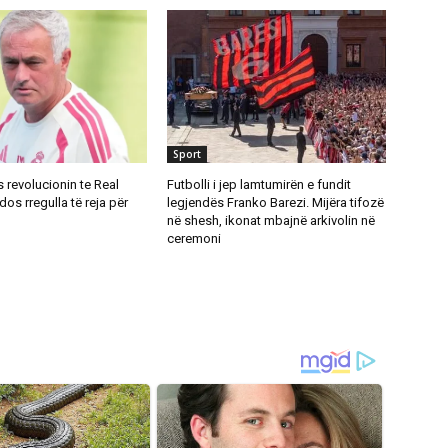
Sport
 revolucionin te Real
Futbolli i jep lamtumirën e fundit
dos rregulla të reja për
legjendës Franko Barezi. Mijëra tifozë
në shesh, ikonat mbajnë arkivolin në
ceremoni