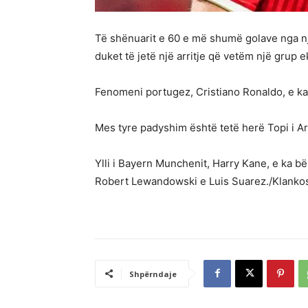
Të shënuarit e 60 e më shumë golave nga nj
duket të jetë një arritje që vetëm një grup ek
Fenomeni portugez, Cristiano Ronaldo, e ka 
Mes tyre padyshim është tetë herë Topi i Artë
Ylli i Bayern Munchenit, Harry Kane, e ka b
Robert Lewandowski e Luis Suarez./Klankos
Shpërndaje