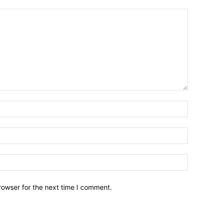
Emri*
Email:*
Webfaqja
rowser for the next time I comment.