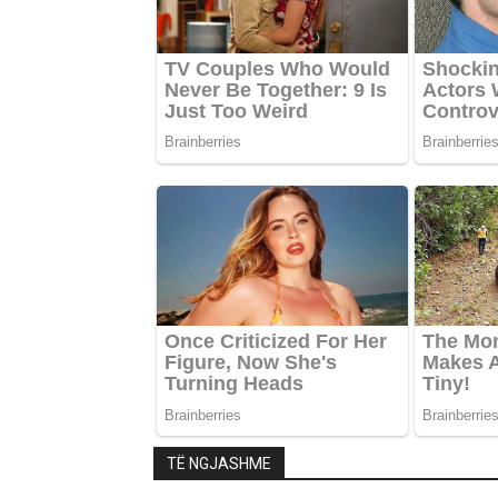
TË NGJASHME