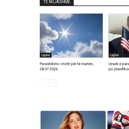
TË NGJASHME
Lajme
Lajme
Parashikimi i motit për të martën,
Izraeli e par
28.07.2026
po planifikon