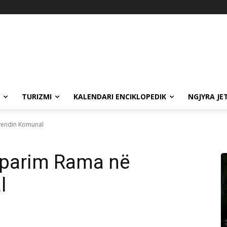
TURIZMI
KALENDARI ENCIKLOPEDIK
NGJYRA JE
vendin Komunal
rparim Rama në
l