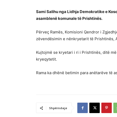
Sami Salihu nga Lidhja Demokratike e Kos
asamblenë komunale të Prishtinës.
Përveç Ramës, Komisioni Qendror i Zgjedhj
zëvendësimin e nënkryetarit të Prishtinës,
Kujtojmë se kryetari i ri i Prishtinës, ditë m
kryeqytetit.
Rama ka dhënë betimin para anëtarëve të a
Shpërndaje