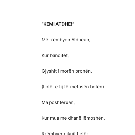
“KEMI ATDHE!”
Më rrëmbyen Atdheun,
Kur banditët,
Gjyshit i morën pronën,
(Lotët e tij tërmëtosën botën)
Ma poshtëruan,
Kur mua me dhanë lëmoshën,
Rrëmbyer dikujt tjetër,