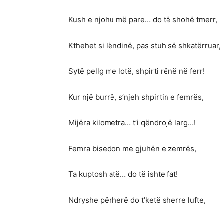
Kush e njohu më pare… do të shohë tmerr,
Kthehet si lëndinë, pas stuhisë shkatërruar,
Sytë pellg me lotë, shpirti rënë në ferr!
Kur një burrë, s’njeh shpirtin e femrës,
Mijëra kilometra… t’i qëndrojë larg…!
Femra bisedon me gjuhën e zemrës,
Ta kuptosh atë… do të ishte fat!
Ndryshe përherë do t’ketë sherre lufte,