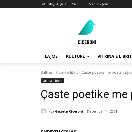
Saturday, August 8, 2026
Sign in / Join
LAJME
KULTURË
VITRINA E LIBRIT
Ballina
Vitrina e librit
Çaste poetike me poeten Zyb
Vitrina e librit
Çaste poetike me
Nga
Gazeta Ciceroni
December 14, 2021
SHPIRTI I GRUAS…