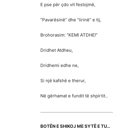
E pse për çdo vit festojmë,
“Pavarësinë” dhe “lirinë” e tij,
Brohorasim: “KEMI ATDHE!”
Dridhet Atdheu,
Dridhemi edhe ne,
Si një kafshë e therur,
Në gërhamat e fundit të shpirtit..
……………………………………………………..
BOTËN E SHIKOJ ME SYTË E TU…