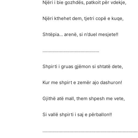
Njëri i bie gozhdës, patkoit për vdekje,
Njëri kthehet dem, tjetri copë e kuqe,
Shtëpia… arenë, si n’duel mesjete!!
……………………………………….
Shpirti i gruas gjëmon si shtatë dete,
Kur me shpirt e zemër ajo dashuron!
Gjithë atë mall, them shpesh me vete,
Si vallë shpirti i saj e përballon!!
…………………………………………………………………