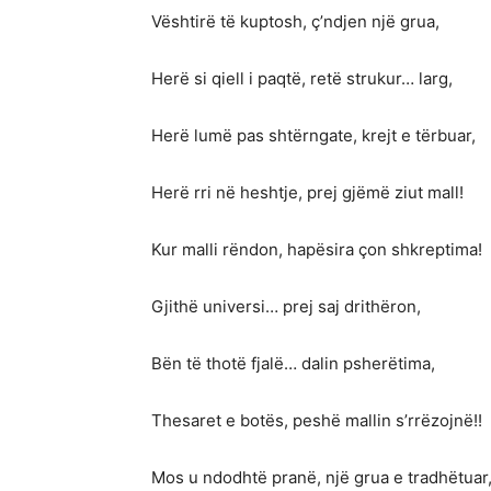
Vështirë të kuptosh, ç’ndjen një grua,
Herë si qiell i paqtë, retë strukur… larg,
Herë lumë pas shtërngate, krejt e tërbuar,
Herë rri në heshtje, prej gjëmë ziut mall!
Kur malli rëndon, hapësira çon shkreptima!
Gjithë universi… prej saj drithëron,
Bën të thotë fjalë… dalin psherëtima,
Thesaret e botës, peshë mallin s’rrëzojnë!!
Mos u ndodhtë pranë, një grua e tradhëtuar