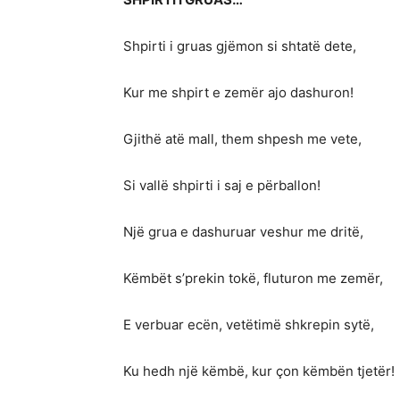
Shpirti i gruas gjëmon si shtatë dete,
Kur me shpirt e zemër ajo dashuron!
Gjithë atë mall, them shpesh me vete,
Si vallë shpirti i saj e përballon!
Një grua e dashuruar veshur me dritë,
Këmbët s’prekin tokë, fluturon me zemër,
E verbuar ecën, vetëtimë shkrepin sytë,
Ku hedh një këmbë, kur çon këmbën tjetër!