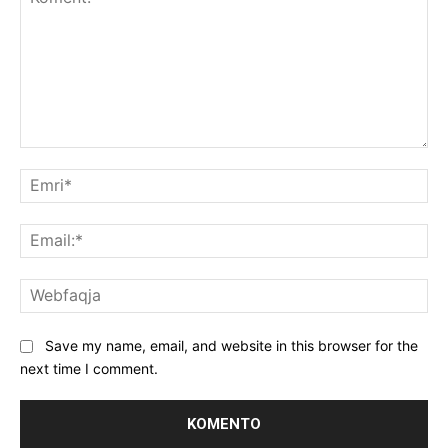
Koment:
Emr
Ema
We
Save my name, email, and website in this browser for the
next time I comment.