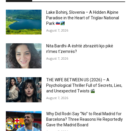
Lake Bohinj, Slovenia – A Hidden Alpine
Paradise in the Heart of Triglav National
Park
August 7, 2026
Nita Bardhi-A është zbrazëti kjo pikë
n’mes t’zemrës?
August 7, 2026
THE WIFE BETWEEN US (2026) – A
Psychological Thriller Full of Secrets, Lies,
and Unexpected Twists
August 7, 2026
Why Did Rodri Say “No” to Real Madrid for
Barcelona? Three Reasons He Reportedly
Gave the Madrid Board