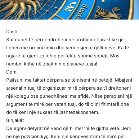
Dashi
Sot duhet të përqendroheni në problemet praktike që
lidhen me organizimin dhe vendosjen e qëllimeve. Ka të
ngjarë të gjeni zgjidhje perfekte shumë shpejt. Mos
humbni kohë në zbatimin e planeve tuaja!
Demi
Pajisuni me faktet përpara se të niseni në betejë. Mbajeni
arsenalin tuaj të organizuar mirë përpara se t’i drejtoheni
një kolegu ose punëdhënësi me sfidë. Nëse paraqisni një
argument të mirë për veten tuaj, do të dilni fitimtarë dhe
do të keni një sukses të jashtëzakonshëm.
Binjakët
Delegoni detyrat në vend që t’i merrni të gjitha vetë. Jeni
në një pozicion kyç. Keni një këndvështrim të mirë për