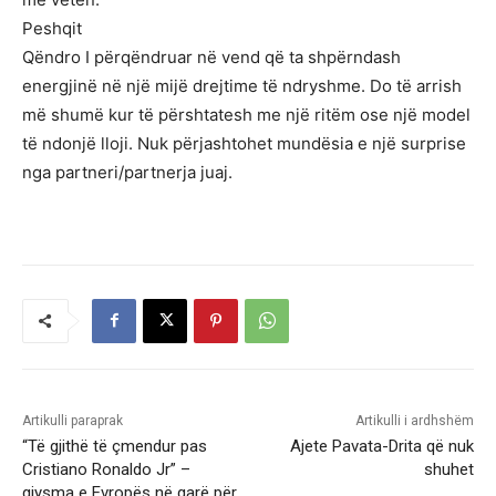
Peshqit
Qëndro I përqëndruar në vend që ta shpërndash
energjinë në një mijë drejtime të ndryshme. Do të arrish
më shumë kur të përshtatesh me një ritëm ose një model
të ndonjë lloji. Nuk përjashtohet mundësia e një surprise
nga partneri/partnerja juaj.
Artikulli paraprak
Artikulli i ardhshëm
“Të gjithë të çmendur pas
Ajete Pavata-Drita që nuk
Cristiano Ronaldo Jr” –
shuhet
gjysma e Evropës në garë për