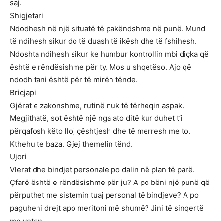
saj.
Shigjetari
Ndodhesh në një situatë të pakëndshme në punë. Mund
të ndihesh sikur do të duash të ikësh dhe të fshihesh.
Ndoshta ndihesh sikur ke humbur kontrollin mbi diçka që
është e rëndësishme për ty. Mos u shqetëso. Ajo që
ndodh tani është për të mirën tënde.
Bricjapi
Gjërat e zakonshme, rutinë nuk të tërheqin aspak.
Megjithatë, sot është një nga ato ditë kur duhet t’i
përqafosh këto lloj çështjesh dhe të merresh me to.
Kthehu te baza. Gjej themelin tënd.
Ujori
Vlerat dhe bindjet personale po dalin në plan të parë.
Çfarë është e rëndësishme për ju? A po bëni një punë që
përputhet me sistemin tuaj personal të bindjeve? A po
paguheni drejt apo meritoni më shumë? Jini të sinqertë
me veten.