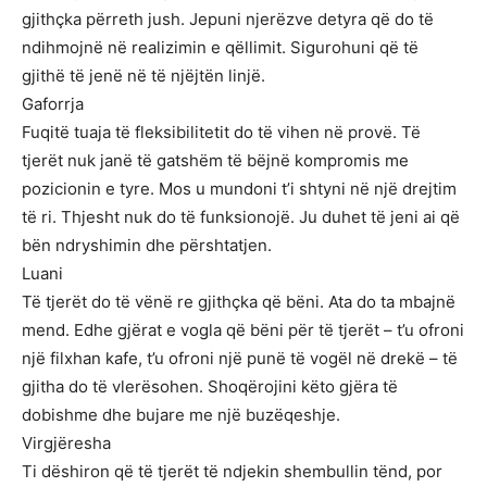
gjithçka përreth jush. Jepuni njerëzve detyra që do të
ndihmojnë në realizimin e qëllimit. Sigurohuni që të
gjithë të jenë në të njëjtën linjë.
Gaforrja
Fuqitë tuaja të fleksibilitetit do të vihen në provë. Të
tjerët nuk janë të gatshëm të bëjnë kompromis me
pozicionin e tyre. Mos u mundoni t’i shtyni në një drejtim
të ri. Thjesht nuk do të funksionojë. Ju duhet të jeni ai që
bën ndryshimin dhe përshtatjen.
Luani
Të tjerët do të vënë re gjithçka që bëni. Ata do ta mbajnë
mend. Edhe gjërat e vogla që bëni për të tjerët – t’u ofroni
një filxhan kafe, t’u ofroni një punë të vogël në drekë – të
gjitha do të vlerësohen. Shoqërojini këto gjëra të
dobishme dhe bujare me një buzëqeshje.
Virgjëresha
Ti dëshiron që të tjerët të ndjekin shembullin tënd, por