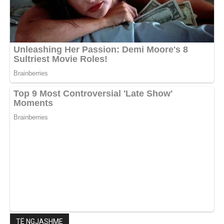
TË NGJASHME