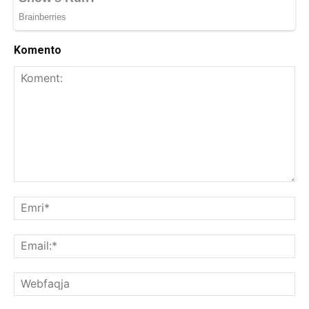
Komento
Koment:
Emr
Ema
We