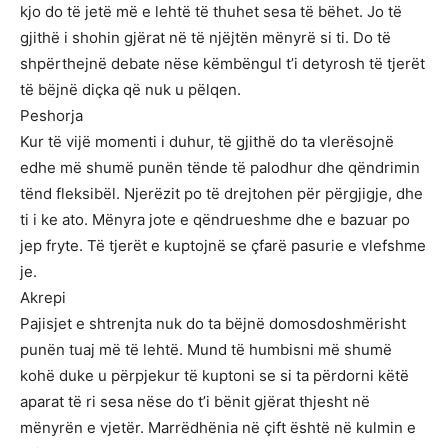
kjo do të jetë më e lehtë të thuhet sesa të bëhet. Jo të
gjithë i shohin gjërat në të njëjtën mënyrë si ti. Do të
shpërthejnë debate nëse këmbëngul t’i detyrosh të tjerët
të bëjnë diçka që nuk u pëlqen.
Peshorja
Kur të vijë momenti i duhur, të gjithë do ta vlerësojnë
edhe më shumë punën tënde të palodhur dhe qëndrimin
tënd fleksibël. Njerëzit po të drejtohen për përgjigje, dhe
ti i ke ato. Mënyra jote e qëndrueshme dhe e bazuar po
jep fryte. Të tjerët e kuptojnë se çfarë pasurie e vlefshme
je.
Akrepi
Pajisjet e shtrenjta nuk do ta bëjnë domosdoshmërisht
punën tuaj më të lehtë. Mund të humbisni më shumë
kohë duke u përpjekur të kuptoni se si ta përdorni këtë
aparat të ri sesa nëse do t’i bënit gjërat thjesht në
mënyrën e vjetër. Marrëdhënia në çift është në kulmin e