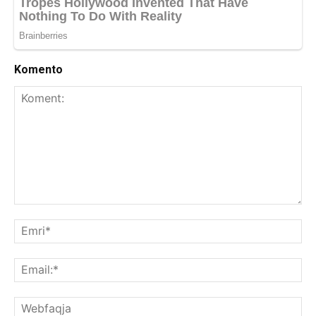
Komento
Koment:
Emr
Ema
We