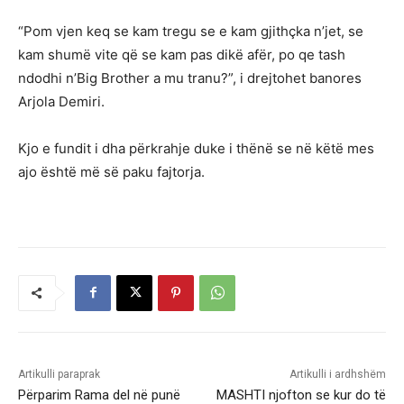
“Pom vjen keq se kam tregu se e kam gjithçka n’jet, se
kam shumë vite që se kam pas dikë afër, po qe tash
ndodhi n’Big Brother a mu tranu?”, i drejtohet banores
Arjola Demiri.
Kjo e fundit i dha përkrahje duke i thënë se në këtë mes
ajo është më së paku fajtorja.
Artikulli paraprak
Artikulli i ardhshëm
Përparim Rama del në punë
MASHTI njofton se kur do të