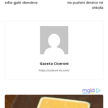
edhe gjatë vikendeve
nis pushimi dimëror në
shkolla
Gazeta Ciceroni
https://ciceroni-ks.com/