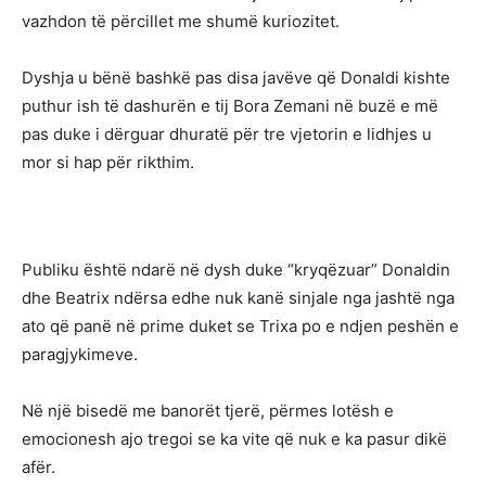
vazhdon të përcillet me shumë kuriozitet.
Dyshja u bënë bashkë pas disa javëve që Donaldi kishte
puthur ish të dashurën e tij Bora Zemani në buzë e më
pas duke i dërguar dhuratë për tre vjetorin e lidhjes u
mor si hap për rikthim.
Publiku është ndarë në dysh duke “kryqëzuar” Donaldin
dhe Beatrix ndërsa edhe nuk kanë sinjale nga jashtë nga
ato që panë në prime duket se Trixa po e ndjen peshën e
paragjykimeve.
Në një bisedë me banorët tjerë, përmes lotësh e
emocionesh ajo tregoi se ka vite që nuk e ka pasur dikë
afër.