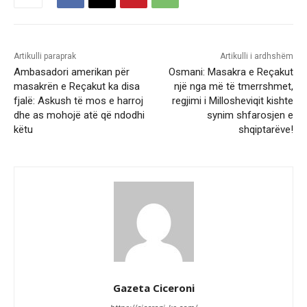
Artikulli paraprak
Artikulli i ardhshëm
Ambasadori amerikan për
Osmani: Masakra e Reçakut
masakrën e Reçakut ka disa
një nga më të tmerrshmet,
fjalë: Askush të mos e harroj
regjimi i Millosheviqit kishte
dhe as mohojë atë që ndodhi
synim shfarosjen e
këtu
shqiptarëve!
Gazeta Ciceroni