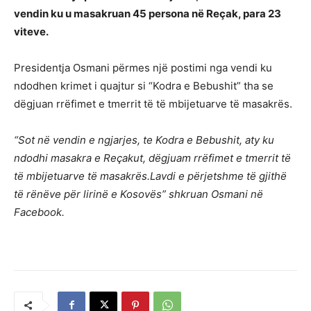
vendin ku u masakruan 45 persona në Reçak, para 23
viteve.
Presidentja Osmani përmes një postimi nga vendi ku
ndodhen krimet i quajtur si “Kodra e Bebushit” tha se
dëgjuan rrëfimet e tmerrit të të mbijetuarve të masakrës.
“Sot në vendin e ngjarjes, te Kodra e Bebushit, aty ku
ndodhi masakra e Reçakut, dëgjuam rrëfimet e tmerrit të
të mbijetuarve të masakrës.Lavdi e përjetshme të gjithë
të rënëve për lirinë e Kosovës” shkruan Osmani në
Facebook.