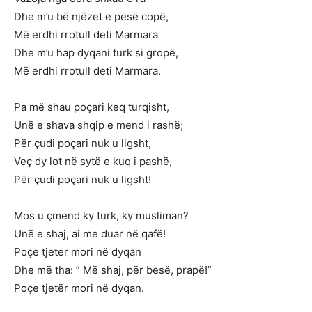
Dhe m’u bë njëzet e pesë copë,
Më erdhi rrotull deti Marmara
Dhe m’u hap dyqani turk si gropë,
Më erdhi rrotull deti Marmara.
Pa më shau poçari keq turqisht,
Unë e shava shqip e mend i rashë;
Për çudi poçari nuk u ligsht,
Veç dy lot në sytë e kuq i pashë,
Për çudi poçari nuk u ligsht!
Mos u çmend ky turk, ky musliman?
Unë e shaj, ai me duar në qafë!
Poçe tjeter mori në dyqan
Dhe më tha: ” Më shaj, për besë, prapë!”
Poçe tjetër mori në dyqan.