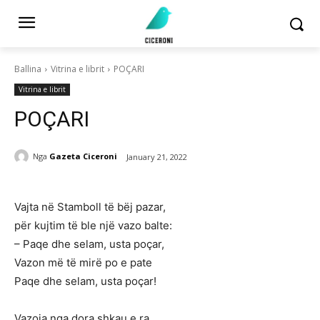
Ballina
Vitrina e librit
POÇARI
Vitrina e librit
POÇARI
Nga
Gazeta Ciceroni
January 21, 2022
Vajta në Stamboll të bëj pazar,
për kujtim të ble një vazo balte:
– Paqe dhe selam, usta poçar,
Vazon më të mirë po e pate
Paqe dhe selam, usta poçar!
Vazoja nga dora shkau e ra