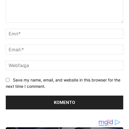
Koment:
Emr
Ema
We
Save my name, email, and website in this browser for the
next time I comment.