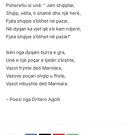
Psheretiu si unë: ” Jam shqiptar,
Shqip, vëlla, ti shamë dhe një herë,
Fjala shqipe s’blihet në pazar,
Në dyqan ka vjet që s’e kam ndjerë,
Fjala shqipe s’blihet në pazar!”
Ikën nga dyqani burra e gra,
Unë e një poçar e tjetër s’kishte,
Vazot frynte deti Marmara,
Vazove poçari shqip u fliste,
Vazot mbushte deti Marmara.
– Poezi nga Dritero Agolli