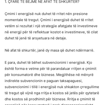
1. ÇFARË TË BËJMË NË AFAT TË SHKURTËR?
Çmimi i energjisë nuk duhet të rritet nën presione
momentale të tregut. Çmimi i energjisë duhet të rritet
vetëm si rezultat i një strategjie afatgjate të investimeve
në energji për të reflektuar kostot e investimeve, të cilat
duhet të jenë të arsyetuara në detaje.
Në afat të shkurtër, janë dy masa që duhet ndërmarrë.
E para, duhet të bëhet subvencionimi i energjisë. Kjo
është forma e vetme për të parandaluar rritjen e çmimit
për konsumatorë dhe biznese. Megjithëse në mënyrë
indirekte subvencionin e paguan taksapaguesi,
subvencionimi i tillë i energjisë nuk shkakton çrregullime
të tregut që vijnë nga rritja e kostos së jetës për qytetarë
dhe kostos së prodhimit për biznese. Rritja e çmimit të