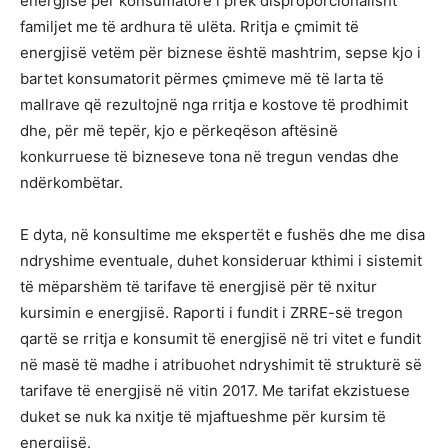
energjisë për konsumatorë i prek disproporcionalisht
familjet me të ardhura të ulëta. Rritja e çmimit të
energjisë vetëm për biznese është mashtrim, sepse kjo i
bartet konsumatorit përmes çmimeve më të larta të
mallrave që rezultojnë nga rritja e kostove të prodhimit
dhe, për më tepër, kjo e përkeqëson aftësinë
konkurruese të bizneseve tona në tregun vendas dhe
ndërkombëtar.
E dyta, në konsultime me ekspertët e fushës dhe me disa
ndryshime eventuale, duhet konsideruar kthimi i sistemit
të mëparshëm të tarifave të energjisë për të nxitur
kursimin e energjisë. Raporti i fundit i ZRRE-së tregon
qartë se rritja e konsumit të energjisë në tri vitet e fundit
në masë të madhe i atribuohet ndryshimit të strukturë së
tarifave të energjisë në vitin 2017. Me tarifat ekzistuese
duket se nuk ka nxitje të mjaftueshme për kursim të
energjisë.