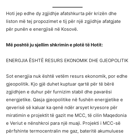
Hoti jep edhe dy zgjidhje afatshkurta për krizën dhe
liston më tej propozimet e tij për një zgjidhje afatgjate
për punën e energjisë në Kosovë.
Më poshtë ju sjellim shkrimin e plotë të Hotit:
ENERGJIA ËSHTË RESURS EKONOMIK DHE GJEOPOLITIK
Sot energjia nuk është vetëm resurs ekonomik, por edhe
gjeopolitik. Kjo gjë duhet kuptuar qartë për të bërë
zgjidhjen e duhur për furnizim stabil dhe pavarësi
energjetike. Qasja gjeopolitike në fushën energjetike e
qeverisë së kaluar ka qenë ndër arsyet kryesore për
miratimin e projektit të gazit me MCC, të cilin Maqedonia
e Veriut e nënshkroi para një muaji. Projekti i MCC-së
përfshinte termocentralin me gaz, bateritë akumuluese