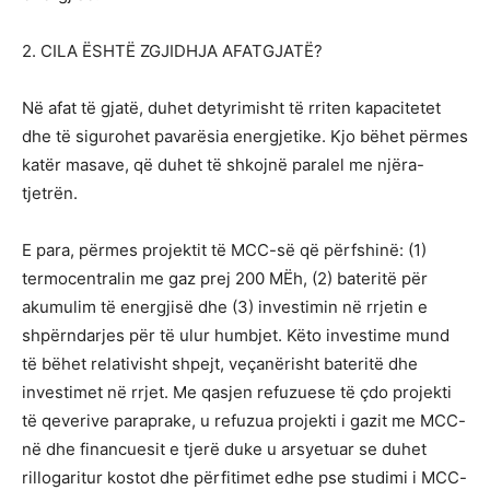
2. CILA ËSHTË ZGJIDHJA AFATGJATË?
Në afat të gjatë, duhet detyrimisht të rriten kapacitetet
dhe të sigurohet pavarësia energjetike. Kjo bëhet përmes
katër masave, që duhet të shkojnë paralel me njëra-
tjetrën.
E para, përmes projektit të MCC-së që përfshinë: (1)
termocentralin me gaz prej 200 MËh, (2) bateritë për
akumulim të energjisë dhe (3) investimin në rrjetin e
shpërndarjes për të ulur humbjet. Këto investime mund
të bëhet relativisht shpejt, veçanërisht bateritë dhe
investimet në rrjet. Me qasjen refuzuese të çdo projekti
të qeverive paraprake, u refuzua projekti i gazit me MCC-
në dhe financuesit e tjerë duke u arsyetuar se duhet
rillogaritur kostot dhe përfitimet edhe pse studimi i MCC-