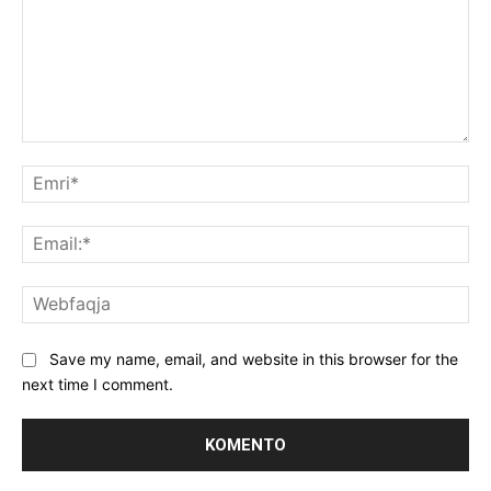
Koment:
Emr
Ema
We
Save my name, email, and website in this browser for the
next time I comment.