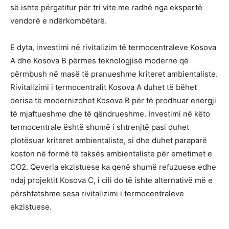
së ishte përgatitur për tri vite me radhë nga ekspertë
vendorë e ndërkombëtarë.
E dyta, investimi në rivitalizim të termocentraleve Kosova
A dhe Kosova B përmes teknologjisë moderne që
përmbush në masë të pranueshme kriteret ambientaliste.
Rivitalizimi i termocentralit Kosova A duhet të bëhet
derisa të modernizohet Kosova B për të prodhuar energji
të mjaftueshme dhe të qëndrueshme. Investimi në këto
termocentrale është shumë i shtrenjtë pasi duhet
plotësuar kriteret ambientaliste, si dhe duhet paraparë
koston në formë të taksës ambientaliste për emetimet e
CO2. Qeveria ekzistuese ka qenë shumë refuzuese edhe
ndaj projektit Kosova C, i cili do të ishte alternativë më e
përshtatshme sesa rivitalizimi i termocentraleve
ekzistuese.