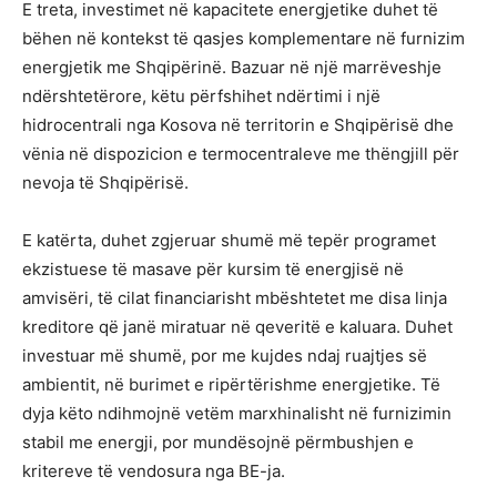
E treta, investimet në kapacitete energjetike duhet të
bëhen në kontekst të qasjes komplementare në furnizim
energjetik me Shqipërinë. Bazuar në një marrëveshje
ndërshtetërore, këtu përfshihet ndërtimi i një
hidrocentrali nga Kosova në territorin e Shqipërisë dhe
vënia në dispozicion e termocentraleve me thëngjill për
nevoja të Shqipërisë.
E katërta, duhet zgjeruar shumë më tepër programet
ekzistuese të masave për kursim të energjisë në
amvisëri, të cilat financiarisht mbështetet me disa linja
kreditore që janë miratuar në qeveritë e kaluara. Duhet
investuar më shumë, por me kujdes ndaj ruajtjes së
ambientit, në burimet e ripërtërishme energjetike. Të
dyja këto ndihmojnë vetëm marxhinalisht në furnizimin
stabil me energji, por mundësojnë përmbushjen e
kritereve të vendosura nga BE-ja.