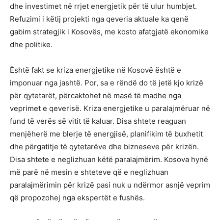
dhe investimet në rrjet energjetik për të ulur humbjet.
Refuzimi i këtij projekti nga qeveria aktuale ka qenë
gabim strategjik i Kosovës, me kosto afatgjatë ekonomike
dhe politike.
Është fakt se kriza energjetike në Kosovë është e
imponuar nga jashtë. Por, sa e rëndë do të jetë kjo krizë
për qytetarët, përcaktohet në masë të madhe nga
veprimet e qeverisë. Kriza energjetike u paralajmëruar në
fund të verës së vitit të kaluar. Disa shtete reaguan
menjëherë me blerje të energjisë, planifikim të buxhetit
dhe përgatitje të qytetarëve dhe bizneseve për krizën.
Disa shtete e neglizhuan këtë paralajmërim. Kosova hynë
më parë në mesin e shteteve që e neglizhuan
paralajmërimin për krizë pasi nuk u ndërmor asnjë veprim
që propozohej nga ekspertët e fushës.