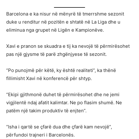
Barcelona e ka nisur në mënyrë të tmerrshme sezonit
duke u renditur në pozitën e shtatë në La Liga dhe u
eliminua nga grupet në Ligën e Kampionëve.
Xavi e pranon se skuadra e tij ka nevojë të përmirësohet
pas një gjysme të parë zhgënjyese të sezonit.
“Po punojmë për këtë, ky është realiteti”, ka thënë
fillimisht Xavi në konferencë për shtyp.
“Ekipi gjithmonë duhet të përmirësohet dhe ne jemi
vigjilentë ndaj afatit kalimtar. Ne po flasim shumë. Ne
patëm një takim produktiv të enjten”.
“Isha i qartë se çfarë dua dhe çfarë kam nevojë”,
përfundoi trajneri i Barcelonës.