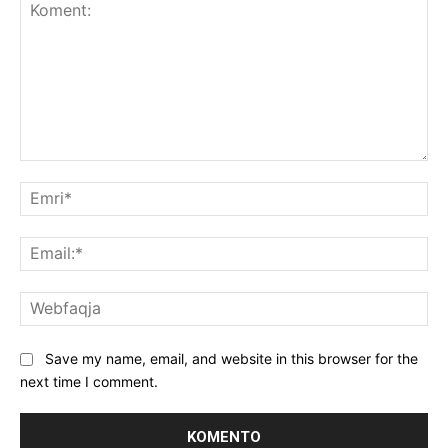
Koment:
Emr
Ema
We
Save my name, email, and website in this browser for the
next time I comment.