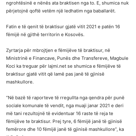
ngrohtësinë e nënës ata braktisen nga to. E, shumica nuk
përjetojnë qoftë vetëm një ledhatim nga baballarët.
Fatin e të qenit të braktisur gjatë vitit 2021 e patën 16
fëmijë në gjithë territorin e Kosovës.
Zyrtarja për mbrojtjen e fëmijëve të braktisur, në
Ministrinë e Financave, Punës dhe Transfereve, Magbule
Koci ka treguar për lajmi.net se shumica e fëmijëve të
braktisur gjatë vitit që lamë pas janë të gjinisë
mashkullore.
“Në bazë të raporteve të rregullta nga qendra për punë
sociale komunale të vendit, nga muaji janar 2021 e deri
më tani rezultojnë të evidentuar 16 raste të reja te
fëmijëve te braktisur. Prej tyre, 6 fëmijë janë të gjinisë
femërore dhe 10 fëmijë janë të gjinisë mashkullore”, ka