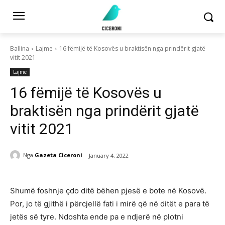
Ballina
Lajme
16 fëmijë të Kosovës u braktisën nga prindërit gjatë
vitit 2021
Lajme
16 fëmijë të Kosovës u
braktisën nga prindërit gjatë
vitit 2021
Nga
Gazeta Ciceroni
January 4, 2022
Shumë foshnje çdo ditë bëhen pjesë e bote në Kosovë.
Por, jo të gjithë i përcjellë fati i mirë që në ditët e para të
jetës së tyre. Ndoshta ende pa e ndjerë në plotni