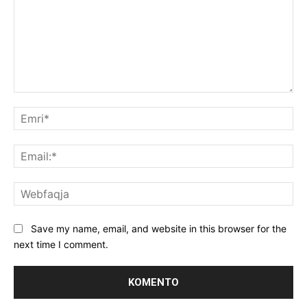
Koment:
Emr
Ema
We
Save my name, email, and website in this browser for the
next time I comment.