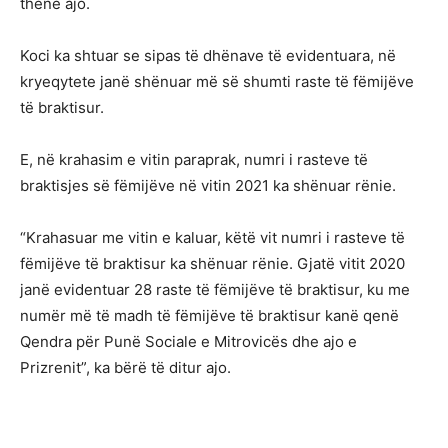
thënë ajo.
Koci ka shtuar se sipas të dhënave të evidentuara, në
kryeqytete janë shënuar më së shumti raste të fëmijëve
të braktisur.
E, në krahasim e vitin paraprak, numri i rasteve të
braktisjes së fëmijëve në vitin 2021 ka shënuar rënie.
“Krahasuar me vitin e kaluar, këtë vit numri i rasteve të
fëmijëve të braktisur ka shënuar rënie. Gjatë vitit 2020
janë evidentuar 28 raste të fëmijëve të braktisur, ku me
numër më të madh të fëmijëve të braktisur kanë qenë
Qendra për Punë Sociale e Mitrovicës dhe ajo e
Prizrenit”, ka bërë të ditur ajo.