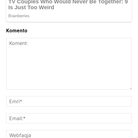
Komento
Koment:
Emr
Ema
We