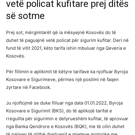
vetë policat kufitare prej ditës
së sotme
Prej sot, mërgimtarët që ia mësyejnë Kosovës do të
duhet të paguajnë vetë policat për sigurim kufitar. Deri në
fund të vitit 2021, këto tarifa ishin mbuluar nga Qeveria e
Kosovës.
Për fillimin e aplikimit të këtyre tarifave ka njoftuar Byroja
Kosovare e Sigurimeve, përmes një postimi në faqen
zyrtare në Facebook.
Ju njoftojmë se duke filluar nga data 01.01.2022, Byroja
Kosovare e Sigurimit (BKS), do të aplikojë tarifat e
rregullta për sigurimin e detyrueshëm kufitar, të aprovuar
nga Banka Qendrore e Kosovës (BQK), me të cilin duhet
të pajisen të gjithë drejtuesit e mjeteve motorike me