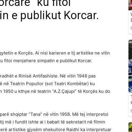
rcare” ku fitoi
n e publikut Korcar.
qytetin e Korçës. Ai nisi karieren e tij artistike ne vitin
ku fitoi menjehere
simpatin e publikut Korcar.
radhët e Rinisë Antifashiste. Në vitin 1948 pas
 në Teatrin Popullor (sot Teatri Kombëtar) ku
n 1950 u kthye në teatrin “A.Z.Çajupi” të Korçës ku do
parë shqiptar “Tana” në vitin 1958. Më tej interpretoi
tij më i fundit ishte ai i babait të sekretarit në filmin
ierë artistike gjysëm shekullore Raidhi ka interpretuar