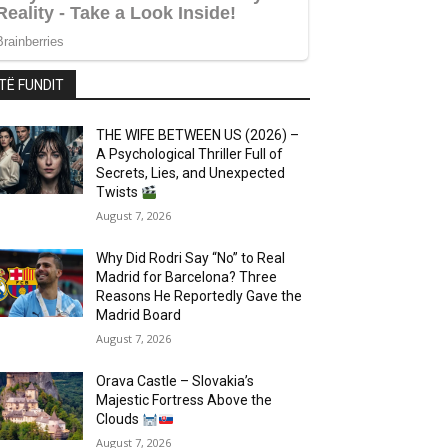
TË FUNDIT
THE WIFE BETWEEN US (2026) –
A Psychological Thriller Full of
Secrets, Lies, and Unexpected
Twists
August 7, 2026
Why Did Rodri Say “No” to Real
Madrid for Barcelona? Three
Reasons He Reportedly Gave the
Madrid Board
August 7, 2026
Orava Castle – Slovakia’s
Majestic Fortress Above the
Clouds
August 7, 2026