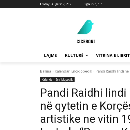
Friday, August 7, 2026
Sign in / Join
LAJME
KULTURË
VITRINA E LIBRIT
Ballina
Kalendari Enciklopedik
Pandi Raidhi lindi në 1
Kalendari Enciklopedik
Pandi Raidhi lindi n
në qytetin e Korçës.
artistike ne vitin