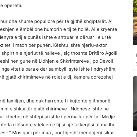
e opereta.
shur dhe shume popullore për të gjithë shqiptarët. Ai
shjen e ëmbël dhe humorin e tij të hollë. Ai e kryente
nyra e tij e punës ishte e shtruar, e qëruar , e urtë
ziteti i madh për punën. Kështu ishte njeriu-aktor
r, shpirtin e njeriut të halleve , siç thoshte Dritëro Agolli
leshi nën gunë në Lidhjen e Shkrimtarëve , po Devoll i
ë nga vitet e para e derisa mbylli sytë ishte i ndryshëm,
onë gjatë xhirimimeve në rolet e tij, kamera dorëzohej
umë familjen, dhe nuk harronte t’i kujtonte gjithmonë
imin e shkurtër gjatë xhirimeve . Ndonëse ishte në
 kthehej në shtëpi ai ishte i përmallur për ta . Madje
te ta cilësonte vdekjen e tij si një fatkeqësi të madhe
ljes : ” Mos qani për mua , por thjesht mendojeni sikur