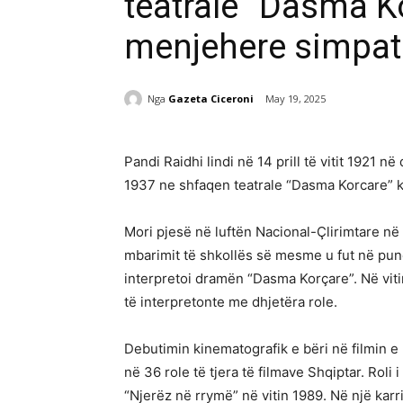
teatrale “Dasma Ko
menjehere simpati
Nga
Gazeta Ciceroni
May 19, 2025
Pandi Raidhi lindi në 14 prill të vitit 1921 në 
1937 ne shfaqen teatrale “Dasma Korcare” 
Mori pjesë në luftën Nacional-Çlirimtare në 
mbarimit të shkollës së mesme u fut në punë
interpretoi dramën “Dasma Korçare”. Në viti
të interpretonte me dhjetëra role.
Debutimin kinematografik e bëri në filmin e 
në 36 role të tjera të filmave Shqiptar. Roli i 
“Njerëz në rrymë” në vitin 1989. Në një karr