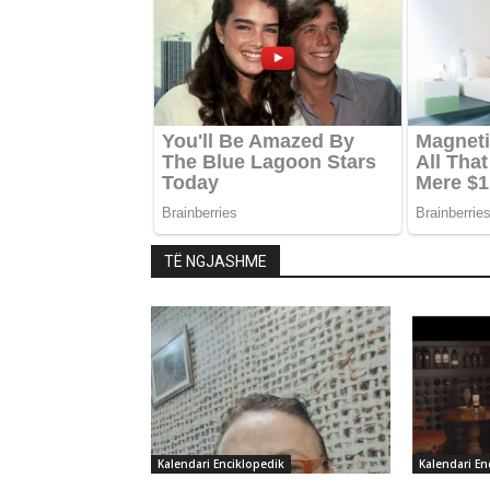
TË NGJASHME
Kalendari Enciklopedik
Kalendari En