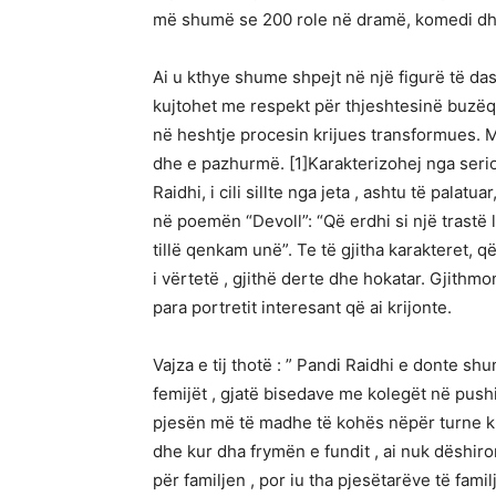
më shumë se 200 role në dramë, komedi dh
Ai u kthye shume shpejt në një figurë të da
kujtohet me respekt për thjeshtesinë buzëqe
në heshtje procesin krijues transformues. Me
dhe e pazhurmë. [1]Karakterizohej nga serio
Raidhi, i cili sillte nga jeta , ashtu të palatua
në poemën “Devoll”: “Që erdhi si një trastë 
tillë qenkam unë”. Te të gjitha karakteret, q
i vërtetë , gjithë derte dhe hokatar. Gjithm
para portretit interesant që ai krijonte.
Vajza e tij thotë : ” Pandi Raidhi e donte sh
femijët , gjatë bisedave me kolegët në push
pjesën më të madhe të kohës nëpër turne kur
dhe kur dha frymën e fundit , ai nuk dëshiron
për familjen , por iu tha pjesëtarëve të fami