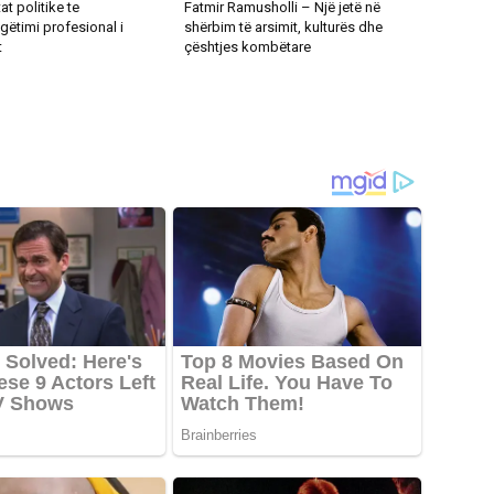
at politike te
Fatmir Ramusholli – Një jetë në
gëtimi profesional i
shërbim të arsimit, kulturës dhe
t
çështjes kombëtare