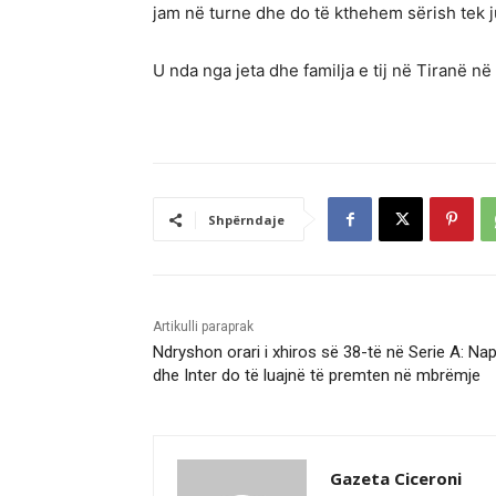
jam në turne dhe do të kthehem sërish tek ju 
U nda nga jeta dhe familja e tij në Tiranë në 1
Shpërndaje
Artikulli paraprak
Ndryshon orari i xhiros së 38-të në Serie A: Nap
dhe Inter do të luajnë të premten në mbrëmje
Gazeta Ciceroni