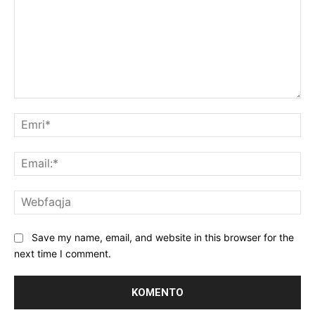
Koment:
Emr
Ema
We
Save my name, email, and website in this browser for the
next time I comment.