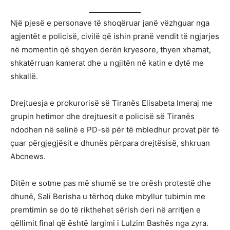
Një pjesë e personave të shoqëruar janë vëzhguar nga
agjentët e policisë, civilë që ishin pranë vendit të ngjarjes
në momentin që shqyen derën kryesore, thyen xhamat,
shkatërruan kamerat dhe u ngjitën në katin e dytë me
shkallë.
Drejtuesja e prokurorisë së Tiranës Elisabeta Imeraj me
grupin hetimor dhe drejtuesit e policisë së Tiranës
ndodhen në selinë e PD-së për të mbledhur provat për të
çuar përgjegjësit e dhunës përpara drejtësisë, shkruan
Abcnews.
Ditën e sotme pas më shumë se tre orësh protestë dhe
dhunë, Sali Berisha u tërhoq duke mbyllur tubimin me
premtimin se do të rikthehet sërish deri në arritjen e
qëllimit final që është largimi i Lulzim Bashës nga zyra.