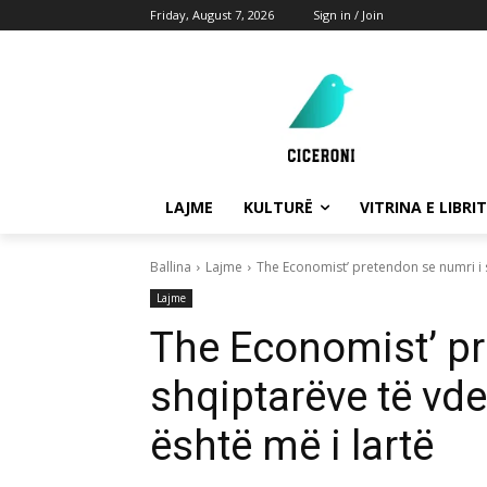
Friday, August 7, 2026
Sign in / Join
LAJME
KULTURË
VITRINA E LIBRIT
Ballina
Lajme
The Economist’ pretendon se numri i 
Lajme
The Economist’ pr
shqiptarëve të vd
është më i lartë