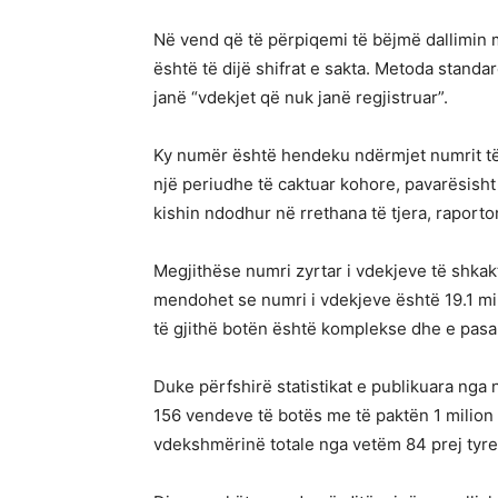
Në vend që të përpiqemi të bëjmë dallimin 
është të dijë shifrat e sakta. Metoda stand
janë “vdekjet që nuk janë regjistruar”.
Ky numër është hendeku ndërmjet numrit të 
një periudhe të caktuar kohore, pavarësisht
kishin ndodhur në rrethana të tjera, raport
Megjithëse numri zyrtar i vdekjeve të shkakt
mendohet se numri i vdekjeve është 19.1 mil
të gjithë botën është komplekse dhe e pasa
Duke përfshirë statistikat e publikuara nga 
156 vendeve të botës me të paktën 1 milion
vdekshmërinë totale nga vetëm 84 prej tyre