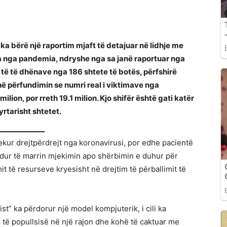
ka bërë një raportim mjaft të detajuar në lidhje me
a nga pandemia, ndryshe nga sa janë raportuar nga
 të të dhënave nga 186 shtete të botës, përfshirë
ë përfundimin se numri real i viktimave nga
lion, por rreth 19.1 milion. Kjo shifër është gati katër
yrtarisht shtetet.
ekur drejtpërdrejt nga koronavirusi, por edhe pacientë
ndur të marrin mjekimin apo shërbimin e duhur për
t të resurseve kryesisht në drejtim të përballimit të
st” ka përdorur një model kompjuterik, i cili ka
ë popullsisë në një rajon dhe kohë të caktuar me