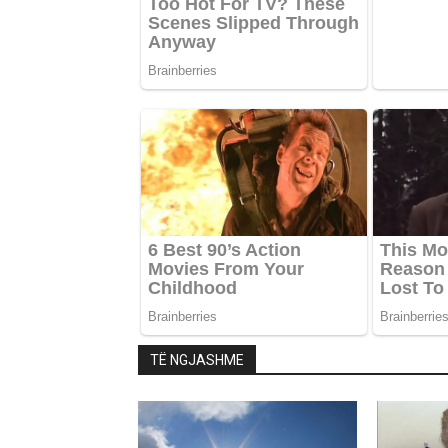
TË NGJASHME