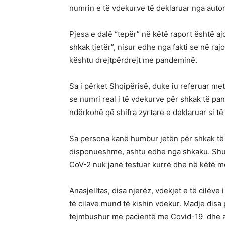
numrin e të vdekurve të deklaruar nga autori
Pjesa e dalë “tepër” në këtë raport është 
shkak tjetër”, nisur edhe nga fakti se në raj
kështu drejtpërdrejt me pandeminë.
Sa i përket Shqipërisë, duke iu referuar m
se numri real i të vdekurve për shkak të p
ndërkohë që shifra zyrtare e deklaruar si t
Sa persona kanë humbur jetën për shkak të 
disponueshme, ashtu edhe nga shkaku. Shu
CoV-2 nuk janë testuar kurrë dhe në këtë m
Anasjelltas, disa njerëz, vdekjet e të cilëve 
të cilave mund të kishin vdekur. Madje disa p
tejmbushur me pacientë me Covid-19 dhe at