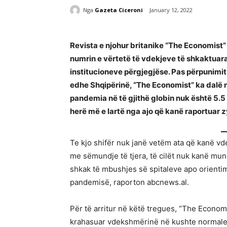
Nga
Gazeta Ciceroni
January 12, 2022
Revista e njohur britanike “The Economist” 
numrin e vërtetë të vdekjeve të shkaktuar
institucioneve përgjegjëse. Pas përpunimit
edhe Shqipërinë, “The Economist” ka dalë n
pandemia në të gjithë globin nuk është 5.5 mi
herë më e lartë nga ajo që kanë raportuar z
Te kjo shifër nuk janë vetëm ata që kanë vd
me sëmundje të tjera, të cilët nuk kanë mu
shkak të mbushjes së spitaleve apo orientimi
pandemisë, raporton abcnews.al.
Për të arritur në këtë tregues, “The Economi
krahasuar vdekshmërinë në kushte normale t