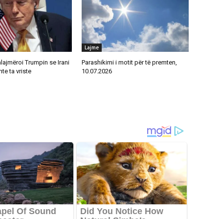
Lajme
alajmëroi Trumpin se Irani
Parashikimi i motit për të premten,
te ta vriste
10.07.2026