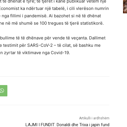
 të dhënat e tyre; të tjerët i kanë publikuar vetëm një
conomist ka ndërtuar një tabelë, i cili vlerëson numrin
nga fillimi i pandemisë. Ai bazohet si në të dhënat
e në më shumë se 100 tregues të tjerë statistikorë.
ullime të të dhënave për vende të veçanta. Dallimet
 testimit për SARS-CoV-2 – të cilat, së bashku me
 zyrtar të viktimave nga Covid-19.
Artikulli i ardhshëm
LAJMI I FUNDIT: Donaldi dhe Trixa i japin fund