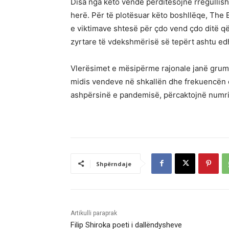
Disa nga këto vende përditësojnë rregullisht
herë. Për të plotësuar këto boshllëqe, The E
e viktimave shtesë për çdo vend çdo ditë që 
zyrtare të vdekshmërisë së tepërt ashtu edh
Vlerësimet e mësipërme rajonale janë grumb
midis vendeve në shkallën dhe frekuencën e
ashpërsinë e pandemisë, përcaktojnë numrin
Shpërndaje
Artikulli paraprak
Filip Shiroka poeti i dallëndysheve