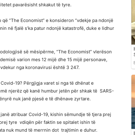
tetet pavarësisht shkakut të tyre.
ajo që “The Economist” e konsideron “vdekje pa ndonjë
onin në fjalë s’ka patur ndonjë katastrofë, duke e lidhur
etodologjisë së mësipërme, “The Economist” vlerëson
andemisë varion mes 12 mijë dhe 15 mijë personave,
ë vdekur nga koronavirusi është 3 247.
Covid-19? Përgjigja varet si nga të dhënat e
më njerëz që kanë humbur jetën për shkak të SARS-
ënyrë nuk janë pjesë e të dhënave zyrtare.
i janë atribuar Covid-19, kishin sëmundje të tjera prej
rej tyre vdiqën për faktin se spitalet ishin të
a nuk mund të merrnin dot trajtimin e duhur.