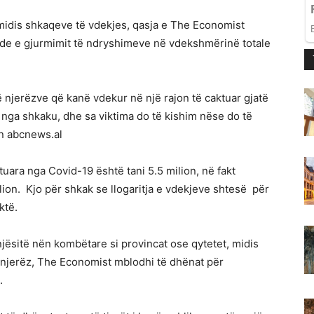
midis shkaqeve të vdekjes, qasja e The Economist
arde e gjurmimit të ndryshimeve në vdekshmërinë totale
njerëzve që kanë vdekur në një rajon të caktuar gjatë
 nga shkaku, dhe sa viktima do të kishim nëse do të
on abcnews.al
uara nga Covid-19 është tani 5.5 milion, në fakt
ion. Kjo për shkak se llogaritja e vdekjeve shtesë për
ktë.
njësitë nën kombëtare si provincat ose qytetet, midis
 njerëz, The Economist mblodhi të dhënat për
.