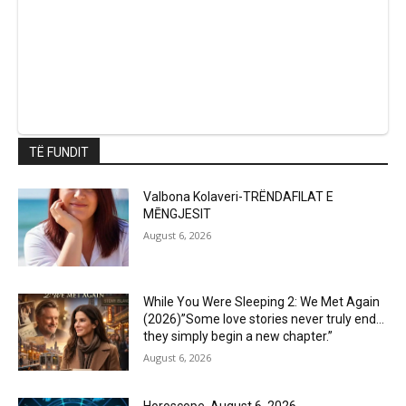
TË FUNDIT
Valbona Kolaveri-TRËNDAFILAT E
MĒNGJESIT
August 6, 2026
While You Were Sleeping 2: We Met Again
(2026)”Some love stories never truly end…
they simply begin a new chapter.”
August 6, 2026