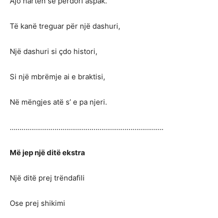
Ajo hartën se përdori aspak.
Të kanë treguar për një dashuri,
Një dashuri si çdo histori,
Si një mbrëmje ai e braktisi,
Në mëngjes atë s’ e pa njeri.
…………………………………………………………………….
Më jep një ditë ekstra
Një ditë prej trëndafili
Ose prej shikimi