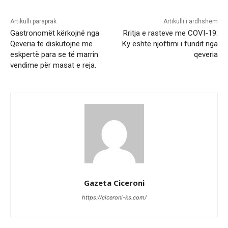
Artikulli paraprak
Artikulli i ardhshëm
Gastronomët kërkojnë nga
Rritja e rasteve me COVI-19:
Qeveria të diskutojnë me
Ky është njoftimi i fundit nga
eskpertë para se të marrin
qeveria
vendime për masat e reja.
Gazeta Ciceroni
https://ciceroni-ks.com/