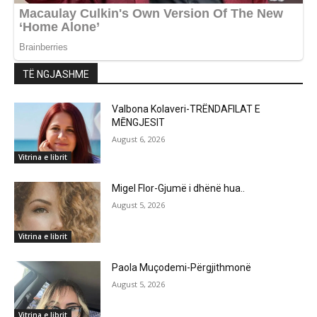
TË NGJASHME
Valbona Kolaveri-TRËNDAFILAT E
MĒNGJESIT
August 6, 2026
Vitrina e librit
Migel Flor-Gjumë i dhënë hua..
August 5, 2026
Vitrina e librit
Paola Muçodemi-Përgjithmonë
August 5, 2026
Vitrina e librit