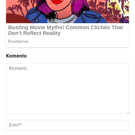
Komento
Koment:
Emr