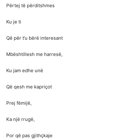
Përtej të përditshmes
Ku je ti
Që për t’u bërë interesant
Mbështillesh me harresë,
Ku jam edhe unë
Që qesh me kapriçot
Prej fëmijë,
Ka një rrugë,
Por që pas gjithçkaje